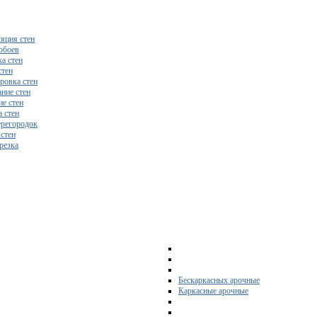
яция стен
обоев
а стен
стен
ровка стен
ние стен
е стен
 стен
регородок
 стен
резка
Бескаркасных арочные
Каркасные арочные