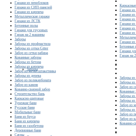
Гаражи из пеноблоков
Каркасные
Гаражи из СИП-панелей
Гаражи из 
Гаражи из кирпича
Гаражи из
Металлические гаражи
Гаражи из
Гаражи из ЛСТК
Гаражи из
Бетонные полы
Гаражи из
Гаражи для грузовых
Гаражи из
Гараж на 2 машины
Металличе
Заборы
Гаражи и
Заборы из профнастила
Бетонные 
Заборы из сетки Gitter
Гаражи дл
Забор из сетки рабица
Гараж на 
Кованные заборы
Заборы из бетона
Заборы из кирпича
Заборы
Забор из метал.штакетника
Заборы из дерева
Заборы из
Забор из поликарбоната
Заборы из 
Забор из камня
Забор из с
Кованно-сварной забор
Кованные 
Строительство бань
Заборы из
Каркасно-щитовые
Заборы из
Турецкие бани
Забор из 
Русские бани
Заборы из
Мобильные бани
Забор из 
Бани из бруса
Забор из 
Бани из кирпича
Кованно-с
Бани из газобетона
Деревянные бани
Сауны