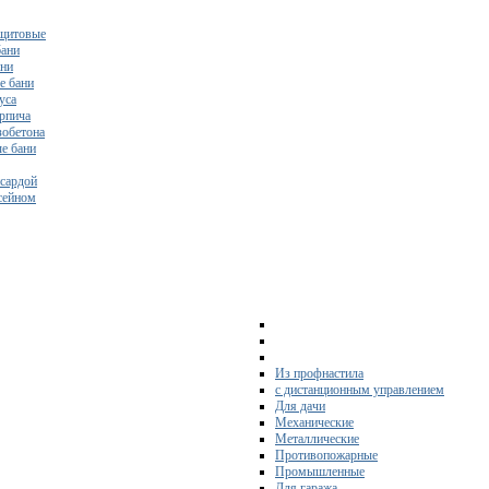
щитовые
бани
ани
е бани
уса
ирпича
зобетона
е бани
нсардой
ссейном
Из профнастила
с дистанционным управлением
Для дачи
Механические
Металлические
Противопожарные
Промышленные
Для гаража