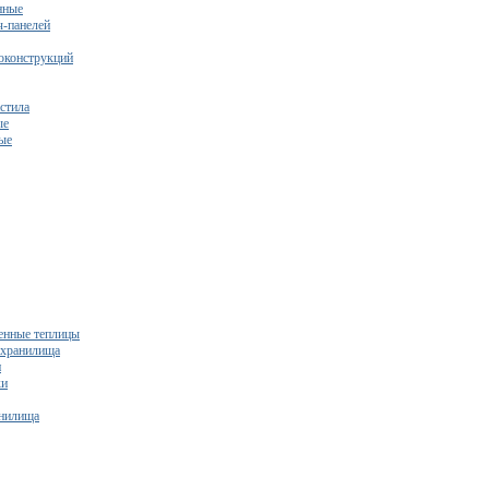
нные
ч-панелей
оконструкций
стила
ые
ые
нные теплицы
ехранилища
и
ки
нилища
бесплатный расчет сметы исходя из вашего бюджета!