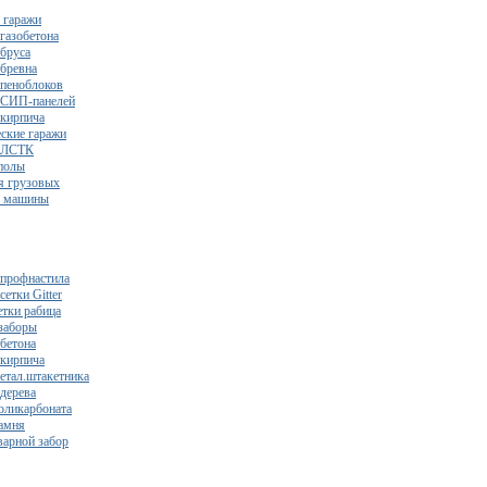
 гаражи
газобетона
 бруса
 бревна
 пеноблоков
 СИП-панелей
 кирпича
ские гаражи
з ЛСТК
полы
я грузовых
2 машины
 профнастила
сетки Gitter
етки рабица
заборы
 бетона
 кирпича
метал.штакетника
 дерева
поликарбоната
камня
варной забор