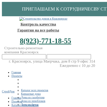
ПРИГЛАШАЕМ К СОТРУДНИЧЕСВУ С
Контроль качества
Гарантия на все работы
8(923)-771-18-55
Строительно-ремонтная
компания Красноярск
г. Красноярск, улица Маерчака, дом 8 стр 9 офис 314
Ежедневно с 10 до 20
Главная
Проекты
Каталог всех проектов
СтройДом
Каркасные дома
Дома из газобетона
Главная
Дома из пеноблоков
Проекты
Дома из бруса
Каталог всех проектов