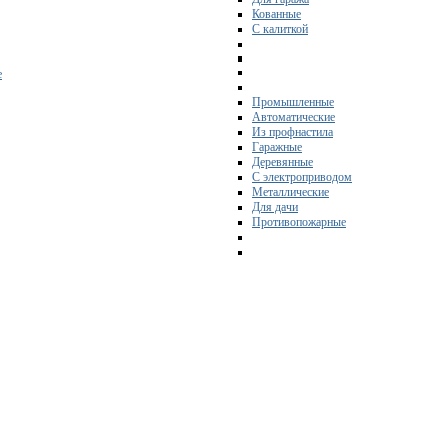
Кованные
С калиткой
е
Промышленные
Автоматические
Из профнастила
Гаражные
Деревянные
С электроприводом
Металлические
Для дачи
Противопожарные