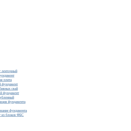
 ленточный
фундамент
я плита
й фундамент
бивных свай
й фундамент
убленный
яция фундамента
вание фундамента
 из блоков ФБС