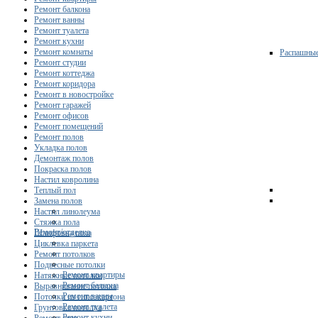
Ремонт балкона
Ремонт ванны
Ремонт туалета
Ремонт кухни
Ремонт комнаты
Распашны
Ремонт студии
Ремонт коттеджа
Ремонт коридора
Ремонт в новостройке
Ремонт гаражей
Ремонт офисов
Ремонт помещений
Ремонт полов
Укладка полов
Демонтаж полов
Покраска полов
Настил ковролина
Теплый пол
Замена полов
Настил линолеума
Стяжка пола
Ремонт/отделка
Шлифовка пола
Циклевка паркета
Ремонт потолков
Подвесные потолки
Ремонт квартиры
Натяжные потолки
Ремонт балкона
Выравнивание потолка
Ремонт ванны
Потолки из гипсокартона
Ремонт туалета
Грунтовка потолка
Ремонт кухни