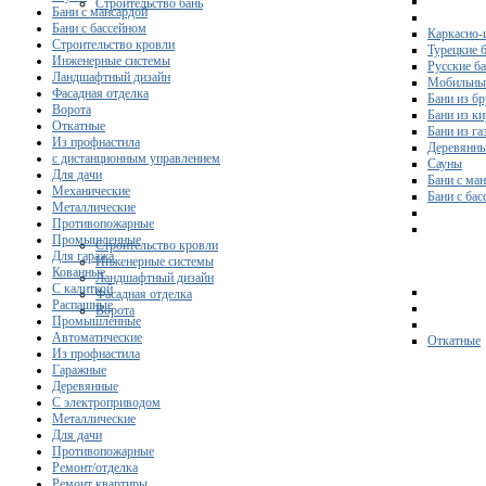
Строительство бань
Бани с мансардой
Бани с бассейном
Каркасно-
Строительство кровли
Турецкие 
Инженерные системы
Русские б
Ландшафтный дизайн
Мобильны
Фасадная отделка
Бани из бр
Ворота
Бани из к
Откатные
Бани из га
Из профнастила
Деревянны
с дистанционным управлением
Сауны
Для дачи
Бани с ма
Механические
Бани с ба
Металлические
Противопожарные
Промышленные
Строительство кровли
Для гаража
Инженерные системы
Кованные
Ландшафтный дизайн
С калиткой
Фасадная отделка
Распашные
Ворота
Промышленные
Автоматические
Откатные
Из профнастила
Гаражные
Деревянные
С электроприводом
Металлические
Для дачи
Противопожарные
Ремонт/отделка
Ремонт квартиры