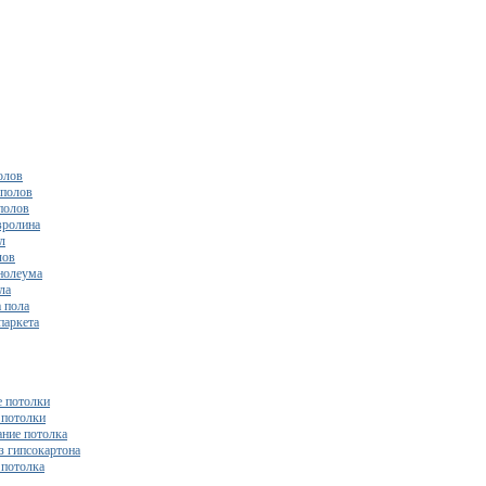
олов
полов
полов
вролина
л
лов
нолеума
ла
 пола
паркета
 потолки
потолки
ние потолка
з гипсокартона
 потолка