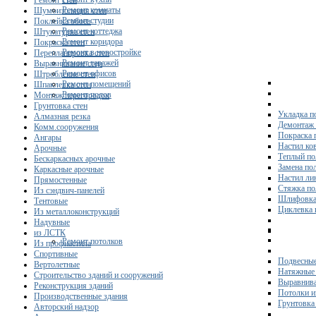
Ремонт стен
Ремонт комнаты
Шумоизоляция стен
Ремонт студии
Поклейка обоев
Ремонт коттеджа
Штукатурка стен
Ремонт коридора
Покраска стен
Ремонт в новостройке
Перепланировка стен
Ремонт гаражей
Выравнивание стен
Ремонт офисов
Штробление стен
Ремонт помещений
Шпаклевка стен
Ремонт полов
Монтаж перегородок
Грунтовка стен
Укладка п
Алмазная резка
Демонтаж 
Комм.сооружения
Покраска 
Ангары
Настил ко
Арочные
Теплый по
Бескаркасных арочные
Замена по
Каркасные арочные
Настил ли
Прямостенные
Стяжка по
Из сэндвич-панелей
Шлифовка
Тентовые
Циклевка 
Из металлоконструкций
Надувные
из ЛСТК
Ремонт потолков
Из профнастила
Спортивные
Подвесные
Вертолетные
Натяжные 
Строительство зданий и сооружений
Выравнива
Реконструкция зданий
Потолки и
Производственные здания
Грунтовка
Авторский надзор