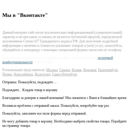
г. Красноярск, улица Маерчака, дом 8 стр 9 офис 314
Мы
в "Вконтакте"
Данный интернет-сайт носит исключительно информационный (ознакомительный)
характер и ни при каких условиях не является публичной офертой, определяемой
положениями Статьи 437 Гражданского кодекса РФ. Для получения подробной
информации о наличии и стоимости указанных товаров и (или) услуг, пожалуйста,
обращайтесь к менеджеру с помощью специальной формы связи или по телефону.
Заполняя и отправляя любую форму на сайте, вы соглашаетесь с
политикой
конфиденциальности
данного сайта.
Региональные представители:
Москва
,
Самара
,
Казань
,
Воронеж
,
Екатеринбург
,
Пермь
,
Новосибирск
,
Волгоград
,
Санкт-Петербург
.
Отправка. Пожалуйста, подождите ...
Подождите... Кладем товар в корзину
Благодарим за доверие к нашей компании! Мы свяжемся с Вами в ближайшее время
Возникла проблема с отправкой заказа. Пожалуйста, попробуйте еще раз.
Пожалуйста, заполните все поля формы перед отправкой.
Не могу добавить товар в корзину. Необходимо выбрать свойства товара. Перейдите
на страницу товара.