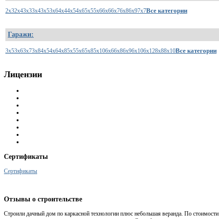
Все категории
2x3
2x4
3x3
3x4
3x5
3x6
4x4
4x5
4x6
5x5
5x6
6x6
6x7
6x8
6x9
7x7
Гаражи:
Все категории
3x5
3x6
3x7
3x8
4x5
4x6
4x8
5x5
5x6
5x8
5x10
6x6
6x8
6x9
6x10
6x12
8x8
8x10
Лицензии
Сертификаты
Сертификаты
Отзывы
о строительстве
Строили дачный дом по каркасной технологии плюс небольшая веранда. По стоимости 