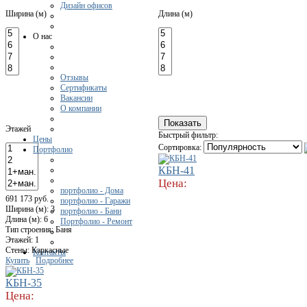
Дизайн офисов
Ширина (м)
Длина (м)
О нас
Отзывы
Сертификаты
Вакансии
О компании
Этажей
Быстрый фильтр:
Цены
Сортировка:
Портфолио
КБН-41
Цена:
портфолио - Дома
691 173 руб.
портфолио - Гаражи
Ширина (м): 3
портфолио - Бани
Длина (м): 6
Портфолио - Ремонт
Тип строения: Баня
Этажей: 1
Стены: Каркасные
Контакты
Купить
Подробнее
КБН-35
Цена: