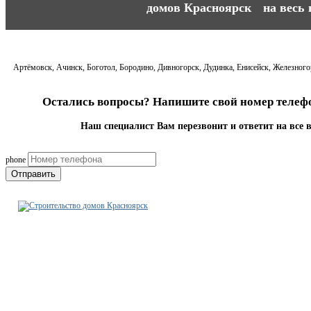
на весь
Артёмовск, Ачинск, Боготол, Бородино, Дивногорск, Дудинка, Енисейск, Железногор
Остались вопросы? Напишите свой номер телефо
Наш специалист Вам перезвонит и ответит на все 
phone
Отправить
Строительно-ремонтная
компания Красноярск
+7-923-771-18-55
krsk@stroitelstvo-dom.ru