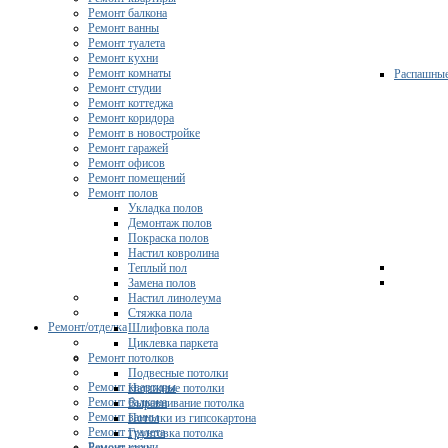
Ремонт балкона
Ремонт ванны
Ремонт туалета
Ремонт кухни
Ремонт комнаты
Распашны
Ремонт студии
Ремонт коттеджа
Ремонт коридора
Ремонт в новостройке
Ремонт гаражей
Ремонт офисов
Ремонт помещений
Ремонт полов
Укладка полов
Демонтаж полов
Покраска полов
Настил ковролина
Теплый пол
Замена полов
Настил линолеума
Стяжка пола
Ремонт/отделка
Шлифовка пола
Циклевка паркета
Ремонт потолков
Подвесные потолки
Ремонт квартиры
Натяжные потолки
Ремонт балкона
Выравнивание потолка
Ремонт ванны
Потолки из гипсокартона
Ремонт туалета
Грунтовка потолка
Ремонт кухни