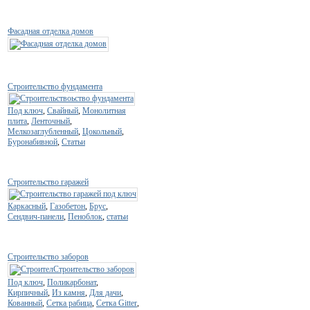
Фасадная отделка домов
Строительство фундамента
Под ключ
,
Свайный
,
Монолитная
плита
,
Ленточный
,
Мелкозаглубленный
,
Цокольный
,
Буронабивной
,
Статьи
Строительство гаражей
Каркасный
,
Газобетон
,
Брус
,
Сендвич-панели
,
Пеноблок
,
статьи
Строительство заборов
Под ключ
,
Поликарбонат
,
Кирпичный
,
Из камня
,
Для дачи
,
Кованный
,
Сетка рабица
,
Сетка Gitter
,