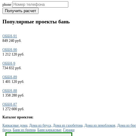
phone
Получить расчет
Популярные
проекты бань
ОББН-91
849 240 руб.
ОББН-90
1 212 120 руб.
ОББН-9
734 832 руб.
ОББН-89
1 401 120 руб.
ОББН-88
1 358 280 руб.
ОББН-87
1 272 600 руб.
Каталог проектов:
Каркасные дома,
Дома из бруса,
Дома из газобетона,
Дома из пеноблоков,
Дома из бре
бруса,
Бани из бревна,
Бани каркасные,
Гаражи