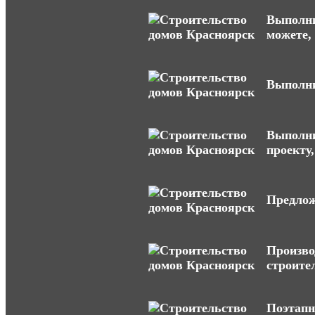
Выполни
можете,
Выполни
Выполни
проекту,
Предлож
Произво
строите
Поэтапн