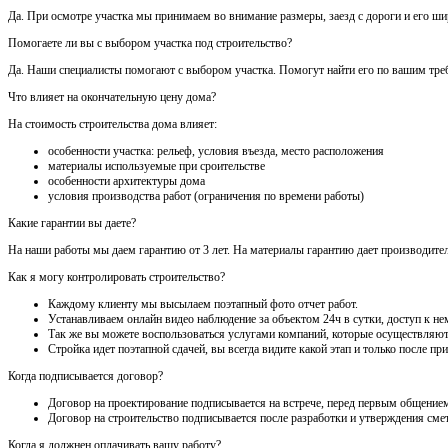
Да. При осмотре участка мы принимаем во внимание размеры, заезд с дороги и его шири
Помогаете ли вы с выбором участка под строительство?
Да. Наши специалисты помогают с выбором участка. Помогут найти его по вашим треб
Что влияет на окончательную цену дома?
На стоимость строительства дома влияет:
особенности участка: рельеф, условия въезда, место расположения
материалы используемые при сроительстве
особенности архитектуры дома
условия производства работ (ограничения по времени работы)
Какие гарантии вы даете?
На наши работы мы даем гарантию от 3 лет. На материалы гарантию дает производител
Как я могу контролировать строительство?
Каждому клиенту мы высылаем поэтапный фото отчет работ.
Устанавливаем онлайн видео наблюдение за объектом 24ч в сутки, доступ к нем
Так же вы можете воспользоваться услугами компаний, которые осуществляют
Стройка идет поэтапной сдачей, вы всегда видите какой этап и только после 
Когда подписывается договор?
Договор на проектирование подписывается на встрече, перед первым общением
Договор на строительство подписывается после разработки и утверждения сме
Когда я должнен оплачивать вашу работу?