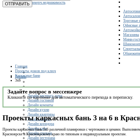
Коммерч.недвижимость
ОТПРАВИТЬ
Автосерви
Автосало
Торговые 
Офисные з
Автомойк
Магазины
Мини-гос
Шиномонт
Спортзал
Общежити
Главная
Проекты домов под ключ
Каркасные бани
Дизайн
3x6
Задайте вопрос в мессенжере
Дизайн частного дома
Кликните по картинке для автоматического перехода в переписку.
Дизайн гостиной
Дизайн комнаты
Дизайн кухни
Дизайн квартиры
Проекты каркасных бань 3 на 6 в Крас
Дизайн ванной
Дизайн коридора
Дизайн кафе
Проекты каркасных бань 3х6 различной планировки с чертежами и ценами. Выполняем 
Дизайн спальни
Красноярске и Красноярскому краю по типовым и индивидуальным проектам.
Дизайн ресторана