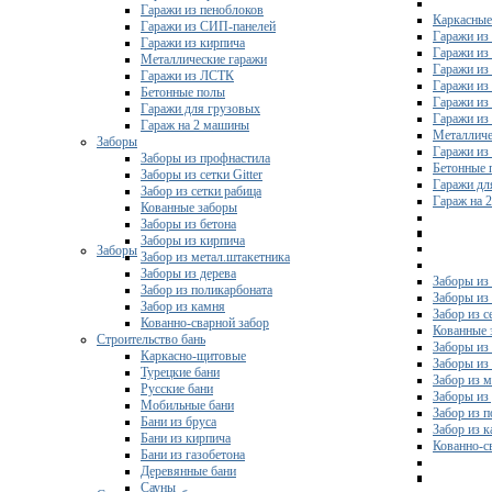
Гаражи из пеноблоков
Каркасные
Гаражи из СИП-панелей
Гаражи из 
Гаражи из кирпича
Гаражи из
Металлические гаражи
Гаражи из
Гаражи из ЛСТК
Гаражи из
Бетонные полы
Гаражи из
Гаражи для грузовых
Гаражи из
Гараж на 2 машины
Металличе
Заборы
Гаражи и
Заборы из профнастила
Бетонные 
Заборы из сетки Gitter
Гаражи дл
Забор из сетки рабица
Гараж на 
Кованные заборы
Заборы из бетона
Заборы из кирпича
Заборы
Забор из метал.штакетника
Заборы из дерева
Заборы из
Забор из поликарбоната
Заборы из 
Забор из камня
Забор из с
Кованно-сварной забор
Кованные 
Строительство бань
Заборы из
Каркасно-щитовые
Заборы из
Турецкие бани
Забор из 
Русские бани
Заборы из
Мобильные бани
Забор из 
Бани из бруса
Забор из 
Бани из кирпича
Кованно-с
Бани из газобетона
Деревянные бани
Сауны