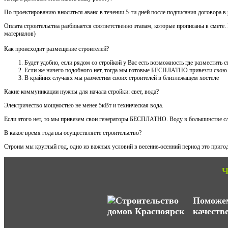
По проектированию вноситься аванс в течении 5-ти дней после подписания договора в
Оплата строительства разбивается соответственно этапам, которые прописаны в смете
материалов)
Как происходит размещение строителей?
Будет удобно, если рядом со стройкой у Вас есть возможность где разместить
Если же ничего подобного нет, тогда мы готовые БЕСПЛАТНО привезти свою
В крайних случаях мы разместим своих строителей в близлежащем хостеле
Какие коммуникации нужны для начала стройки: свет, вода?
Электричество мощностью не менее 5кВт и техническая вода.
Если этого нет, то мы привезем свои генераторы БЕСПЛАТНО. Воду в большинстве сл
В какое время года вы осуществляете строительство?
Строим мы круглый год, одно из важных условий в весенне-осенний период это пригод
Ч
Поможем
качеств