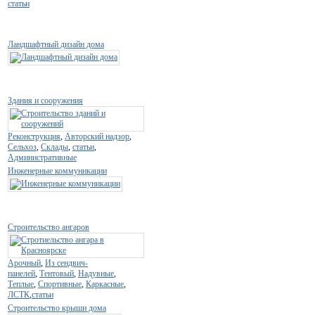
статьи
Ландшафтный дизайн дома
Здания и сооружения
Реконструкция
,
Авторский надзор
,
Сельхоз
,
Склады
,
статьи
,
Административные
Инженерные коммуникации
Строительство ангаров
Арочный
,
Из сендвич-
панелей
,
Тентовый
,
Надувные
,
Теплые
,
Спортивные
,
Каркасные
,
ЛСТК
,
статьи
Строительство крыши дома