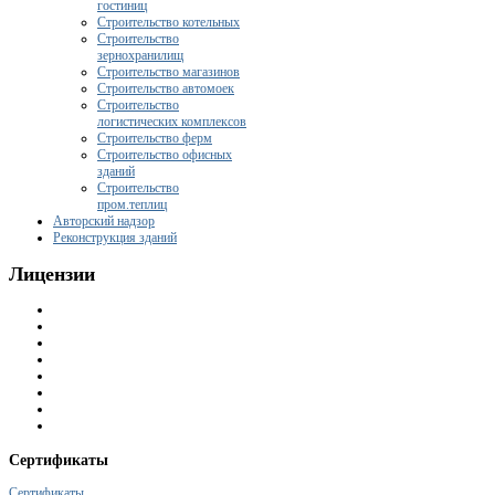
гостиниц
Строительство котельных
Строительство
зернохранилищ
Строительство магазинов
Строительство автомоек
Строительство
логистических комплексов
Строительство ферм
Строительство офисных
зданий
Строительство
пром.теплиц
Авторский надзор
Реконструкция зданий
Лицензии
Сертификаты
Сертификаты