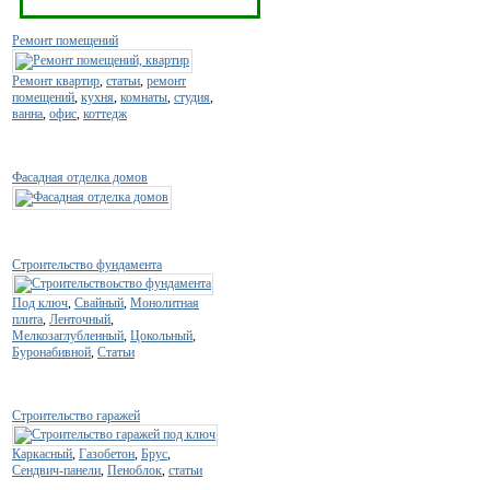
Ремонт помещений
Ремонт квартир
,
статьи
,
ремонт
помещений
,
кухня
,
комнаты
,
студия
,
ванна
,
офис
,
коттедж
Фасадная отделка домов
Строительство фундамента
Под ключ
,
Свайный
,
Монолитная
плита
,
Ленточный
,
Мелкозаглубленный
,
Цокольный
,
Буронабивной
,
Статьи
Строительство гаражей
Каркасный
,
Газобетон
,
Брус
,
Сендвич-панели
,
Пеноблок
,
статьи