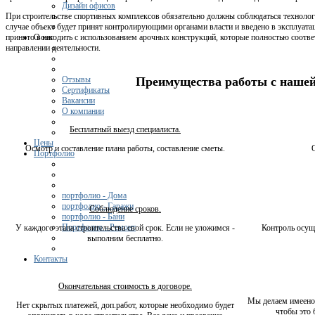
Дизайн офисов
При строительстве спортивных комплексов обязательно должны соблюдаться технологи
случае объект будет принят контролирующими органами власти и введено в эксплуат
О нас
принято возводить с использованием арочных конструкций, которые полностью соот
направлении деятельности.
Отзывы
Преимущества работы с наше
Сертификаты
Вакансии
О компании
Бесплатный выезд специалиста.
Цены
Осмотр и составление плана работы, составление сметы.
Портфолио
портфолио - Дома
портфолио - Гаражи
Соблюдение сроков.
портфолио - Бани
Портфолио - Ремонт
У каждого этапа строительства свой срок. Если не уложимся -
Контроль осущ
выполним бесплатно.
Контакты
Окончательная стоимость в договоре.
Мы делаем имеено 
Нет скрытых платежей, доп.работ, которые необходимо будет
чтобы это 