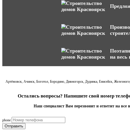
Предлож
Произво
строите
Поэтапн
на весь
Артёмовск, Ачинск, Боготол, Бородино, Дивногорск, Дудинка, Енисейск, Железногор
Остались вопросы? Напишите свой номер телефо
Наш специалист Вам перезвонит и ответит на все 
phone
Отправить