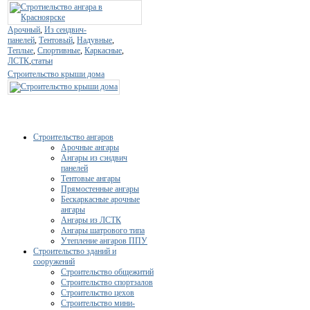
Арочный
,
Из сендвич-
панелей
,
Тентовый
,
Надувные
,
Теплые
,
Спортивные
,
Каркасные
,
ЛСТК
,
статьи
Строительство крыши дома
Строительство ангаров
Арочные ангары
Ангары из сэндвич
панелей
Тентовые ангары
Прямостенные ангары
Бескаркасные арочные
ангары
Ангары из ЛСТК
Ангары шатрового типа
Утепление ангаров ППУ
Строительство зданий и
сооружений
Строительство общежитий
Строительство спортзалов
Строительство цехов
Строительство мини-