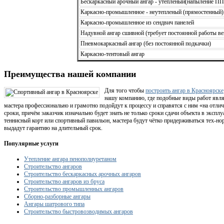
Бескаркасный арочный ангар - утепленый(напыление П
Каркасно-промышленное - неутепленый (прямостенный)
Каркасно-промышленное из сендвич панелей
Надувной ангар сшивной (требует постоянной работы ве
Пневмокаркасный ангар (без постоянной подкачки)
Каркасно-тентовый ангар
Преимущества нашей компании
Для того чтобы
построить ангар в Красноярске
нашу компанию, где подобные виды работ явля
мастера профессионально и грамотно подойдут к процессу и справятся с ним «на отли
сроки, причём заказчик изначально будет знать не только сроки сдачи объекта в эксплу
теннисный корт или спортивный павильон, мастера будут чётко придерживаться тех-нор
выдадут гарантию на длительный срок.
Популярные услуги
Утепление ангара пенополиуретаном
Строительство ангаров
Строительство бескаркасных арочных ангаров
Строительство ангаров из бруса
Строительство промышленных ангаров
Сборно-разборные ангары
Ангары шатрового типа
Строительство быстровозводимых ангаров