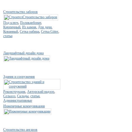
Строительство заборов
Под ключ
,
Поликарбонат
,
Кирпичный
,
Из камня
,
Для дачи
,
Кованный
,
Сетка рабица
,
Сетка Gitter
,
статьи
Ландшафтный дизайн дома
Здания и сооружения
Реконструкция
,
Авторский надзор
,
Сельхоз
,
Склады
,
статьи
,
Административные
Инженерные коммуникации
Строительство ангаров