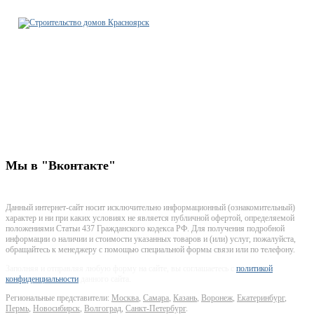
Строительно-ремонтная
компания Красноярск
+7-923-771-18-55
krsk@stroitelstvo-dom.ru
г. Красноярск, улица Маерчака, дом 8 стр 9 офис 314
Мы
в "Вконтакте"
Данный интернет-сайт носит исключительно информационный (ознакомительный)
характер и ни при каких условиях не является публичной офертой, определяемой
положениями Статьи 437 Гражданского кодекса РФ. Для получения подробной
информации о наличии и стоимости указанных товаров и (или) услуг, пожалуйста,
обращайтесь к менеджеру с помощью специальной формы связи или по телефону.
Заполняя и отправляя любую форму на сайте, вы соглашаетесь с
политикой
конфиденциальности
данного сайта.
Региональные представители:
Москва
,
Самара
,
Казань
,
Воронеж
,
Екатеринбург
,
Пермь
,
Новосибирск
,
Волгоград
,
Санкт-Петербург
.