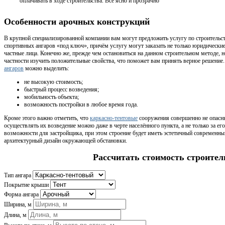
оплачивать в ходе строительства. Все ясно и прозрачно
Особенности арочных конструкций
В крупной специализированной компании вам могут предложить услугу по строительс
спортивных ангаров «под ключ», причём услугу могут заказать не только юридические
частные лица. Конечно же, прежде чем остановиться на данном строительном методе,
частности изучить положительные свойства, что поможет вам принять верное решен
ангаров
можно выделить:
не высокую стоимость;
быстрый процесс возведения;
мобильность объекта;
возможность постройки в любое время года.
Кроме этого важно отметить, что
каркасно-тентовые
сооружения совершенно не опасны
осуществлять их возведение можно даже в черте населённого пункта, а не только за е
возможности для застройщика, при этом строение будет иметь эстетичный современны
архитектурный дизайн окружающей обстановки.
Рассчитать стоимость строител
Тип ангара
Покрытие крыши
Форма ангара
Ширина, м
Длина, м