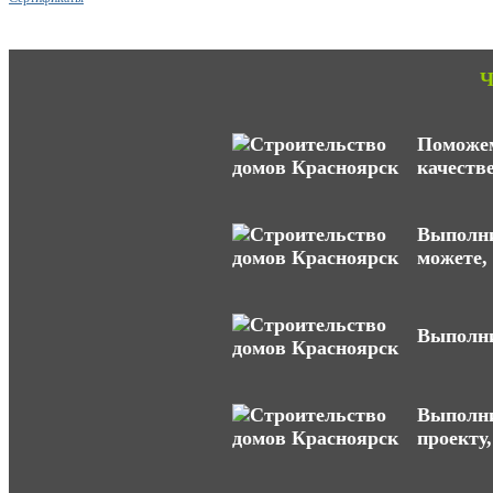
Ч
Поможем
качеств
Выполни
можете,
Выполни
Выполни
проекту,