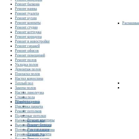
Ремонт балкона
Ремонт ванны
Ремонт туалета
Ремонт кухни
Ремонт комнаты
Распашны
Ремонт студии
Ремонт коттеджа
Ремонт коридора
Ремонт в новостройке
Ремонт гаражей
Ремонт офисов
Ремонт помещений
Ремонт полов
Укладка полов
Демонтаж полов
Покраска полов
Настил ковролина
Теплый пол
Замена полов
Настил линолеума
Стяжка пола
Ремонт/отделка
Шлифовка пола
Циклевка паркета
Ремонт потолков
Подвесные потолки
Ремонт квартиры
Натяжные потолки
Ремонт балкона
Выравнивание потолка
Ремонт ванны
Потолки из гипсокартона
Ремонт туалета
Грунтовка потолка
Ремонт кухни