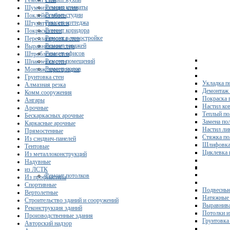
Ремонт стен
Ремонт комнаты
Шумоизоляция стен
Ремонт студии
Поклейка обоев
Ремонт коттеджа
Штукатурка стен
Ремонт коридора
Покраска стен
Ремонт в новостройке
Перепланировка стен
Ремонт гаражей
Выравнивание стен
Ремонт офисов
Штробление стен
Ремонт помещений
Шпаклевка стен
Ремонт полов
Монтаж перегородок
Грунтовка стен
Укладка п
Алмазная резка
Демонтаж 
Комм.сооружения
Покраска 
Ангары
Настил ко
Арочные
Теплый по
Бескаркасных арочные
Замена по
Каркасные арочные
Настил ли
Прямостенные
Стяжка по
Из сэндвич-панелей
Шлифовка
Тентовые
Циклевка 
Из металлоконструкций
Надувные
из ЛСТК
Ремонт потолков
Из профнастила
Спортивные
Подвесные
Вертолетные
Натяжные 
Строительство зданий и сооружений
Выравнива
Реконструкция зданий
Потолки и
Производственные здания
Грунтовка
Авторский надзор