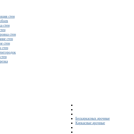
яция стен
обоев
а стен
стен
ровка стен
ние стен
е стен
 стен
регородок
 стен
резка
Бескаркасных арочные
Каркасные арочные