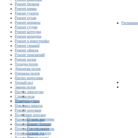
Ремонт балкона
Ремонт ванны
Ремонт туалета
Ремонт кухни
Ремонт комнаты
Распашны
Ремонт студии
Ремонт коттеджа
Ремонт коридора
Ремонт в новостройке
Ремонт гаражей
Ремонт офисов
Ремонт помещений
Ремонт полов
Укладка полов
Демонтаж полов
Покраска полов
Настил ковролина
Теплый пол
Замена полов
Настил линолеума
Стяжка пола
Ремонт/отделка
Шлифовка пола
Циклевка паркета
Ремонт потолков
Подвесные потолки
Ремонт квартиры
Натяжные потолки
Ремонт балкона
Выравнивание потолка
Ремонт ванны
Потолки из гипсокартона
Ремонт туалета
Грунтовка потолка
Ремонт кухни