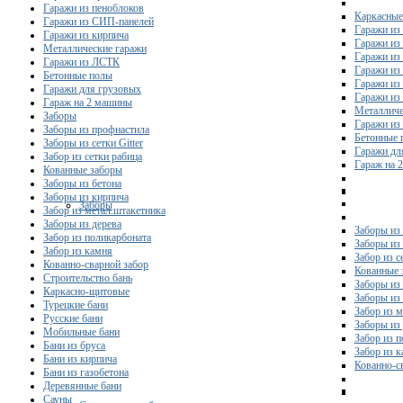
Гаражи из пеноблоков
Каркасные
Гаражи из СИП-панелей
Гаражи из 
Гаражи из кирпича
Гаражи из
Металлические гаражи
Гаражи из
Гаражи из ЛСТК
Гаражи из
Бетонные полы
Гаражи из
Гаражи для грузовых
Гаражи из
Гараж на 2 машины
Металличе
Заборы
Гаражи и
Заборы из профнастила
Бетонные 
Заборы из сетки Gitter
Гаражи дл
Забор из сетки рабица
Гараж на 
Кованные заборы
Заборы из бетона
Заборы из кирпича
Заборы
Забор из метал.штакетника
Заборы из дерева
Заборы из
Забор из поликарбоната
Заборы из 
Забор из камня
Забор из с
Кованно-сварной забор
Кованные 
Строительство бань
Заборы из
Каркасно-щитовые
Заборы из
Турецкие бани
Забор из 
Русские бани
Заборы из
Мобильные бани
Забор из 
Бани из бруса
Забор из 
Бани из кирпича
Кованно-с
Бани из газобетона
Деревянные бани
Сауны