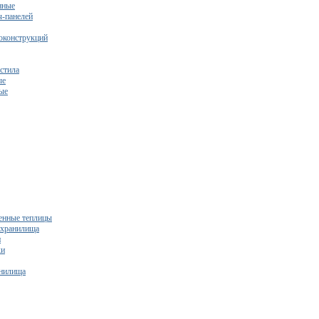
нные
ч-панелей
оконструкций
стила
ые
ые
нные теплицы
ехранилища
и
ки
нилища
бесплатный расчет сметы исходя из вашего бюджета!