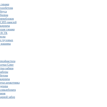
 гаражи
газобетона
 бруса
 бревна
 пеноблоков
 СИП-панелей
 кирпича
ские гаражи
з ЛСТК
полы
я грузовых
2 машины
 профнастила
сетки Gitter
етки рабица
заборы
 бетона
 кирпича
метал.штакетника
 дерева
поликарбоната
камня
варной забор