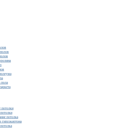
олов
полов
полов
вролина
л
лов
нолеума
ла
 пола
паркета
 потолки
потолки
ние потолка
з гипсокартона
 потолка