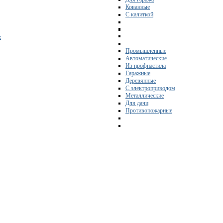
Кованные
С калиткой
е
Промышленные
Автоматические
Из профнастила
Гаражные
Деревянные
С электроприводом
Металлические
Для дачи
Противопожарные