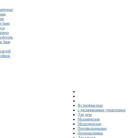
щитовые
бани
ани
е бани
уса
ирпича
зобетона
е бани
нсардой
ссейном
Из профнастила
с дистанционным управлением
Для дачи
Механические
Металлические
Противопожарные
Промышленные
Для гаража