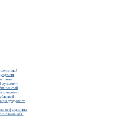
 ленточный
фундамент
я плита
й фундамент
бивных свай
й фундамент
убленный
яция фундамента
вание фундамента
 из блоков ФБС