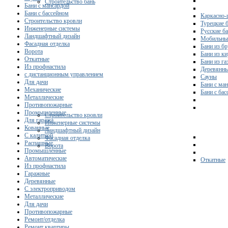
Строительство бань
Бани с мансардой
Бани с бассейном
Каркасно-
Строительство кровли
Турецкие 
Инженерные системы
Русские б
Ландшафтный дизайн
Мобильны
Фасадная отделка
Бани из бр
Ворота
Бани из к
Откатные
Бани из га
Из профнастила
Деревянны
с дистанционным управлением
Сауны
Для дачи
Бани с ма
Механические
Бани с ба
Металлические
Противопожарные
Промышленные
Строительство кровли
Для гаража
Инженерные системы
Кованные
Ландшафтный дизайн
С калиткой
Фасадная отделка
Распашные
Ворота
Промышленные
Автоматические
Откатные
Из профнастила
Гаражные
Деревянные
С электроприводом
Металлические
Для дачи
Противопожарные
Ремонт/отделка
Ремонт квартиры