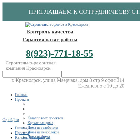
ПРИГЛАШАЕМ К СОТРУДНИЧЕСВУ С
Контроль качества
Гарантия на все работы
8(923)-771-18-55
Строительно-ремонтная
компания Красноярск
г. Красноярск, улица Маерчака, дом 8 стр 9 офис 314
Ежедневно с 10 до 20
Главная
Проекты
Каталог всех проектов
СтройДом
Каркасные дома
Дома из газобетона
Главная
Дома из пеноблоков
Проекты
Дома из бруса
Каталог всех проектов