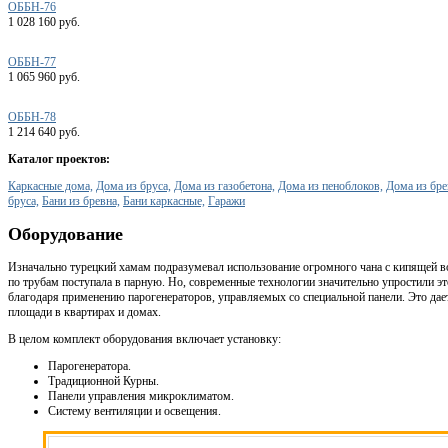
ОББН-76
1 028 160 руб.
ОББН-77
1 065 960 руб.
ОББН-78
1 214 640 руб.
Каталог проектов:
Каркасные дома,
Дома из бруса,
Дома из газобетона,
Дома из пеноблоков,
Дома из бре
бруса,
Бани из бревна,
Бани каркасные,
Гаражи
Оборудование
Изначально турецкий хамам подразумевал использование огромного чана с кипящей в
по трубам поступала в парную. Но, современные технологии значительно упростили эт
благодаря применению парогенераторов, управляемых со специальной панели. Это дае
площади в квартирах и домах.
В целом комплект оборудования включает установку:
Парогенератора.
Традиционной Курны.
Панели управления микроклиматом.
Систему вентиляции и освещения.