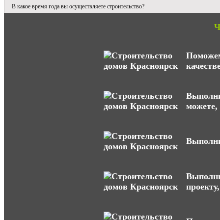
В какое время года вы осуществляете строительство?
Ч
Поможем
качеств
Выполни
можете,
Выполни
Выполни
проекту,