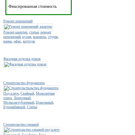
Фиксированная стоимость
Ремонт помещений
Ремонт квартир
,
статьи
,
ремонт
помещений
,
кухня
,
комнаты
,
студия
,
ванна
,
офис
,
коттедж
Фасадная отделка домов
Строительство фундамента
Под ключ
,
Свайный
,
Монолитная
плита
,
Ленточный
,
Мелкозаглубленный
,
Цокольный
,
Буронабивной
,
Статьи
Строительство гаражей
Каркасный
,
Газобетон
,
Брус
,