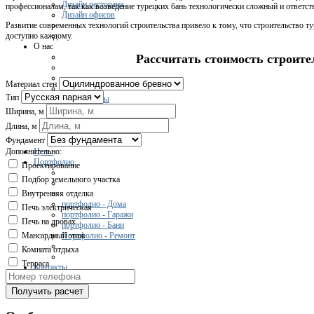
Дизайн ресторана
профессионалам, так как возведение турецких бань технологически сложный и ответст
Дизайн офисов
Развитие современных технологий строительства привело к тому, что строительство т
доступно каждому.
О нас
Рассчитать стоимость строите
Материал стен
Отзывы
Тип
Сертификаты
Вакансии
Ширина, м
О компании
Длина, м
Фундамент
Цены
Дополнительно:
Портфолио
Проектирование
Подбор земельного участка
Внутренняя отделка
портфолио - Дома
Печь электрическая
портфолио - Гаражи
Печь на дровах
портфолио - Бани
Портфолио - Ремонт
Мансардный этаж
Комната отдыха
Терраса
Контакты
Получить расчет