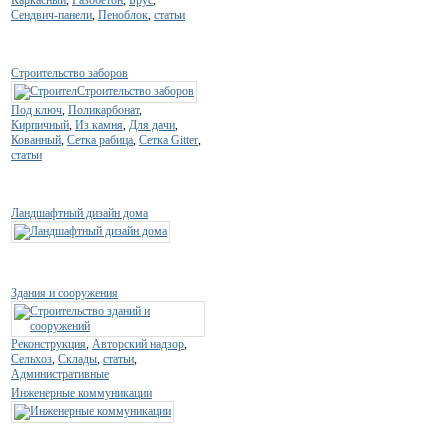
Сендвич-панели
,
Пеноблок
,
статьи
Строительство заборов
Под ключ
,
Поликарбонат
,
Кирпичный
,
Из камня
,
Для дачи
,
Кованный
,
Сетка рабица
,
Сетка Gitter
,
статьи
Ландшафтный дизайн дома
Здания и сооружения
Реконструкция
,
Авторский надзор
,
Сельхоз
,
Склады
,
статьи
,
Административные
Инженерные коммуникации