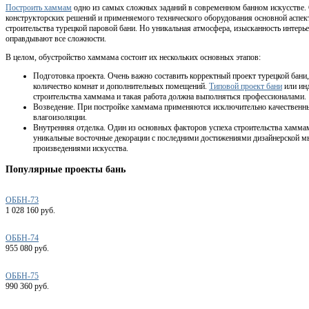
Построить хаммам
одно из самых сложных заданий в современном банном искусстве.
конструкторских решений и применяемого технического оборудования основной аспек
строительства турецкой паровой бани. Но уникальная атмосфера, изысканность интерь
оправдывают все сложности.
В целом, обустройство хаммама состоит их нескольких основных этапов:
Подготовка проекта. Очень важно составить корректный проект турецкой бани
количество комнат и дополнительных помещений.
Типовой проект бани
или ин
строительства хаммама и такая работа должна выполняться профессионалами.
Возведение. При постройке хаммама применяются исключительно качественны
влагоизоляции.
Внутренняя отделка. Один из основных факторов успеха строительства хамм
уникальные восточные декорации с последними достижениями дизайнерской м
произведениями искусства.
Популярные проекты бань
ОББН-73
1 028 160 руб.
ОББН-74
955 080 руб.
ОББН-75
990 360 руб.