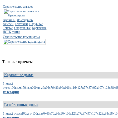
Строительство ангаров
Арочный
,
Из сендвич-
панелей
,
Тентовый
,
Надувные
,
Теплые
,
Спортивные
,
Каркасные
,
ЛСТК
,
статьи
Строительство крыши дома
Типовые
проекты
Каркасные дома:
1-этаж
2-
этажа
100кв.м
150кв.м
200кв.м
6х6
6х7
6х8
6х9
6х10
6х11
6х12
7х7
7х8
7х9
7х10
7х12
8х8
8х9
категории
Газобетонные дома:
1-этаж
2-этажа
100кв.м
150кв.м
6x6
6x7
6x8
6x9
6x10
6x12
7x7
7x8
7x9
7x10
7x12
8x8
8x9
8x10
категории