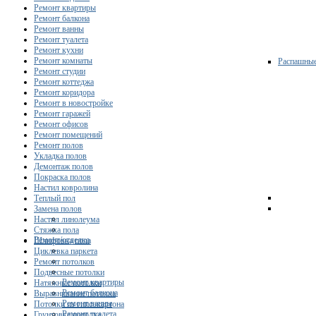
Ремонт квартиры
Ремонт балкона
Ремонт ванны
Ремонт туалета
Ремонт кухни
Ремонт комнаты
Распашны
Ремонт студии
Ремонт коттеджа
Ремонт коридора
Ремонт в новостройке
Ремонт гаражей
Ремонт офисов
Ремонт помещений
Ремонт полов
Укладка полов
Демонтаж полов
Покраска полов
Настил ковролина
Теплый пол
Замена полов
Настил линолеума
Стяжка пола
Ремонт/отделка
Шлифовка пола
Циклевка паркета
Ремонт потолков
Подвесные потолки
Ремонт квартиры
Натяжные потолки
Ремонт балкона
Выравнивание потолка
Ремонт ванны
Потолки из гипсокартона
Ремонт туалета
Грунтовка потолка