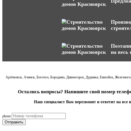
Предлож
Произво
строите
Поэтапн
на весь
Артёмовск, Ачинск, Боготол, Бородино, Дивногорск, Дудинка, Енисейск, Железногор
Остались вопросы? Напишите свой номер телефо
Наш специалист Вам перезвонит и ответит на все 
phone
Отправить