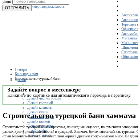
phone
Склады
Коммерч.недвижимость
ОТПРАВИТЬ
Автосерви
Автосало
Торговые 
Офисные з
Автомойк
Магазины
Мини-гос
Шиномонт
Спортзал
Общежити
Главная
Бани под ключ
Строительство турецкой бани
Дизайн
Задайте вопрос в мессенжере
Кликните по картинке для автоматического перехода в переписку.
Дизайн частного дома
Дизайн гостиной
Дизайн комнаты
Дизайн кухни
Строительство турецкой бани хаммама 
Дизайн квартиры
Дизайн ванной
Дизайн коридора
Строительство турецкой бани - практика, пришедшая издалека, но сумевшая заворожи
Дизайн кафе
разных культур, национальностей и традиций. Хаммам, более известный как турецкая б
Дизайн спальни
стран Ближнего Востока, но имеет свои корни в древнем греко-римском мире. Не удиви