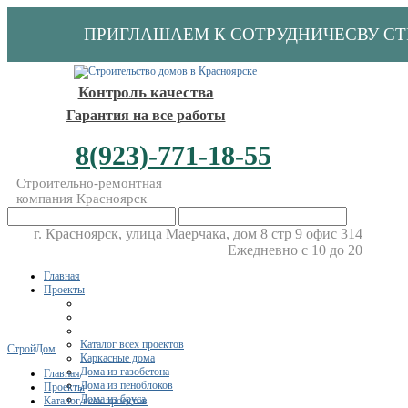
ПРИГЛАШАЕМ К СОТРУДНИЧЕСВУ С
Контроль качества
Гарантия на все работы
8(923)-771-18-55
Строительно-ремонтная
компания Красноярск
г. Красноярск, улица Маерчака, дом 8 стр 9 офис 314
Ежедневно с 10 до 20
Главная
Проекты
Каталог всех проектов
СтройДом
Каркасные дома
Дома из газобетона
Главная
Дома из пеноблоков
Проекты
Дома из бруса
Каталог всех проектов