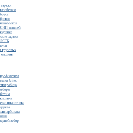
 гаражи
газобетона
 бруса
 бревна
 пеноблоков
 СИП-панелей
 кирпича
ские гаражи
з ЛСТК
полы
я грузовых
2 машины
 профнастила
сетки Gitter
етки рабица
заборы
 бетона
 кирпича
метал.штакетника
 дерева
поликарбоната
камня
варной забор