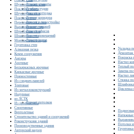
Ремонт стен
Ремонт комнаты
Шумоизоляция стен
Ремонт студии
Поклейка обоев
Ремонт коттеджа
Штукатурка стен
Ремонт коридора
Покраска стен
Ремонт в новостройке
Перепланировка стен
Ремонт гаражей
Выравнивание стен
Ремонт офисов
Штробление стен
Ремонт помещений
Шпаклевка стен
Ремонт полов
Монтаж перегородок
Грунтовка стен
Укладка п
Алмазная резка
Демонтаж 
Комм.сооружения
Покраска 
Ангары
Настил ко
Арочные
Теплый по
Бескаркасных арочные
Замена по
Каркасные арочные
Настил ли
Прямостенные
Стяжка по
Из сэндвич-панелей
Шлифовка
Тентовые
Циклевка 
Из металлоконструкций
Надувные
из ЛСТК
Ремонт потолков
Из профнастила
Спортивные
Подвесные
Вертолетные
Натяжные 
Строительство зданий и сооружений
Выравнива
Реконструкция зданий
Потолки и
Производственные здания
Грунтовка
Авторский надзор