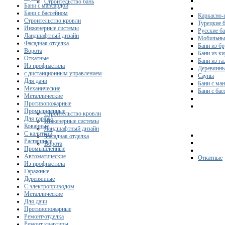
Строительство бань
Бани с мансардой
Бани с бассейном
Каркасно-
Строительство кровли
Турецкие 
Инженерные системы
Русские б
Ландшафтный дизайн
Мобильны
Фасадная отделка
Бани из бр
Ворота
Бани из к
Откатные
Бани из га
Из профнастила
Деревянны
с дистанционным управлением
Сауны
Для дачи
Бани с ма
Механические
Бани с ба
Металлические
Противопожарные
Промышленные
Строительство кровли
Для гаража
Инженерные системы
Кованные
Ландшафтный дизайн
С калиткой
Фасадная отделка
Распашные
Ворота
Промышленные
Автоматические
Откатные
Из профнастила
Гаражные
Деревянные
С электроприводом
Металлические
Для дачи
Противопожарные
Ремонт/отделка
Ремонт квартиры