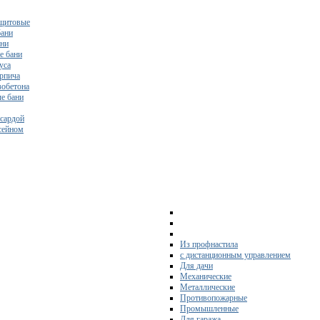
щитовые
бани
ани
е бани
уса
ирпича
зобетона
е бани
нсардой
ссейном
Из профнастила
с дистанционным управлением
Для дачи
Механические
Металлические
Противопожарные
Промышленные
Для гаража