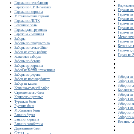
Гаражи из пеноблоков
Каркасные
Гаражи из СИП-панелей
Гаражи из 
Гаражи из кирпича
Гаражи из
Металлические гаражи
Гаражи из
Гаражи из ЛСТК
Гаражи из
Бетонные полы
Гаражи из
Гаражи для грузовых
Гаражи из
Гараж на 2 машины
Металличе
Заборы
Гаражи и
Заборы из профнастила
Бетонные 
Заборы из сетки Gitter
Гаражи дл
Забор из сетки рабица
Гараж на 
Кованные заборы
Заборы из бетона
Заборы из кирпича
Заборы
Забор из метал.штакетника
Заборы из дерева
Заборы из
Забор из поликарбоната
Заборы из 
Забор из камня
Забор из с
Кованно-сварной забор
Кованные 
Строительство бань
Заборы из
Каркасно-щитовые
Заборы из
Турецкие бани
Забор из 
Русские бани
Заборы из
Мобильные бани
Забор из 
Бани из бруса
Забор из 
Бани из кирпича
Кованно-с
Бани из газобетона
Деревянные бани
Сауны