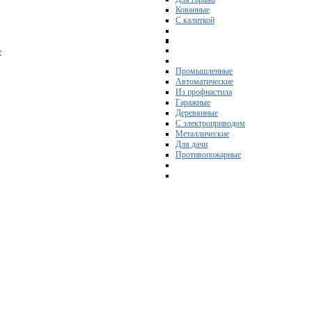
Кованные
С калиткой
е
Промышленные
Автоматические
Из профнастила
Гаражные
Деревянные
С электроприводом
Металлические
Для дачи
Противопожарные