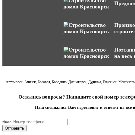
Предлож
Произво
строите
Поэтапн
на весь
Артёмовск, Ачинск, Боготол, Бородино, Дивногорск, Дудинка, Енисейск, Железногор
Остались вопросы? Напишите свой номер телефо
Наш специалист Вам перезвонит и ответит на все 
phone
Отправить