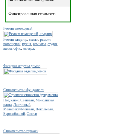
Фиксированная стоимость
Ремонт помещений
Ремонт квартир
,
статьи
,
ремонт
помещений
,
кухня
,
комнаты
,
студия
,
ванна
,
офис
,
коттедж
Фасадная отделка домов
Строительство фундамента
Под ключ
,
Свайный
,
Монолитная
плита
,
Ленточный
,
Мелкозаглубленный
,
Цокольный
,
Буронабивной
,
Статьи
Строительство гаражей