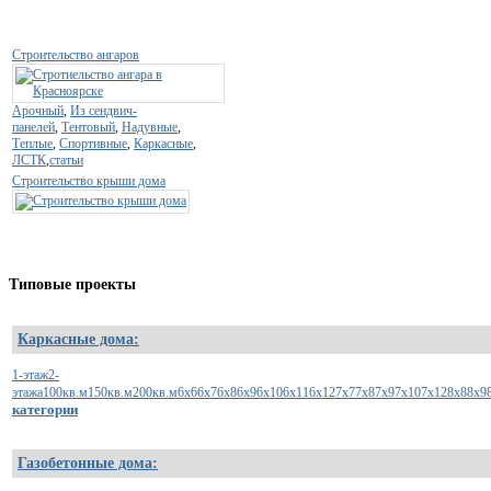
Строительство ангаров
Арочный
,
Из сендвич-
панелей
,
Тентовый
,
Надувные
,
Теплые
,
Спортивные
,
Каркасные
,
ЛСТК
,
статьи
Строительство крыши дома
Типовые
проекты
Каркасные дома:
1-этаж
2-
этажа
100кв.м
150кв.м
200кв.м
6х6
6х7
6х8
6х9
6х10
6х11
6х12
7х7
7х8
7х9
7х10
7х12
8х8
8х9
категории
Газобетонные дома: