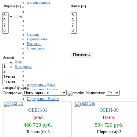
Дизайн офисов
Ширина (м)
Длина (м)
О нас
Отзывы
Сертификаты
Вакансии
О компании
Этажей
Цены
Портфолио
портфолио - Дома
Быстрый фильтр:
портфолио - Гаражи
Сортировка:
Количество:
портфолио - Бани
Портфолио - Ремонт
ОББН-31
ОББН-30
Контакты
Цена:
Цена:
468 720 руб.
594 720 руб.
Ширина (м): 3
Ширина (м): 3