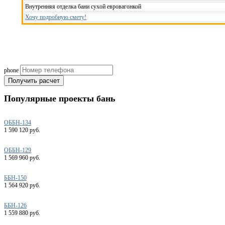
Внутренняя отделка бани сухой евровагонкой
Хочу подробную смету!
Рассчитаем смету исходя из вашего б
(подберем оптимальные м
phone
Получить расчет
Популярные
проекты бань
ОББН-134
1 590 120 руб.
ОББН-129
1 569 960 руб.
ББН-150
1 564 920 руб.
ББН-126
1 559 880 руб.