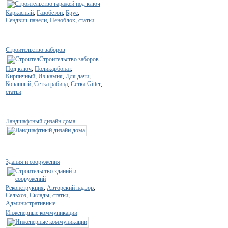
Каркасный
,
Газобетон
,
Брус
,
Сендвич-панели
,
Пеноблок
,
статьи
Строительство заборов
Под ключ
,
Поликарбонат
,
Кирпичный
,
Из камня
,
Для дачи
,
Кованный
,
Сетка рабица
,
Сетка Gitter
,
статьи
Ландшафтный дизайн дома
Здания и сооружения
Реконструкция
,
Авторский надзор
,
Сельхоз
,
Склады
,
статьи
,
Административные
Инженерные коммуникации