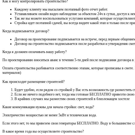
Как я могу контролировать строительство?
Каждому клиенту мы высылаем поэтапный фото отчет работ.
Устанавливаем онлайн видео наблюдение за объектом 24ч в сутки, доступ к нем
Так же вы можете воспользоваться услугами компаний, которые осуществляют
Стройка идет поэтапной сдачей, вы всегда видите какой этап и только после 
Когда подписывается договор?
Договор на проектирование подписывается на встрече, перед первым общением
Договор на строительство подписывается после разработки и утверждения сме
Когда я должнен оплачивать вашу работу?
По проектированию вноситься аванс в течении 5-ти дней после подписания договора в
Оплата строительства разбивается соответственно этапам, которые прописаны в смете
материалов)
Как происходит размещение строителей?
Будет удобно, если рядом со стройкой у Вас есть возможность где разместить
Если же ничего подобного нет, тогда мы готовые БЕСПЛАТНО привезти свою
В крайних случаях мы разместим своих строителей в близлежащем хостеле
Какие коммуникации нужны для начала стройки: свет, вода?
Электричество мощностью не менее 5кВт и техническая вода.
Если этого нет, то мы привезем свои генераторы БЕСПЛАТНО. Воду в большинстве сл
В какое время года вы осуществляете строительство?