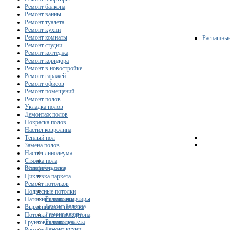
Ремонт балкона
Ремонт ванны
Ремонт туалета
Ремонт кухни
Ремонт комнаты
Распашны
Ремонт студии
Ремонт коттеджа
Ремонт коридора
Ремонт в новостройке
Ремонт гаражей
Ремонт офисов
Ремонт помещений
Ремонт полов
Укладка полов
Демонтаж полов
Покраска полов
Настил ковролина
Теплый пол
Замена полов
Настил линолеума
Стяжка пола
Ремонт/отделка
Шлифовка пола
Циклевка паркета
Ремонт потолков
Подвесные потолки
Ремонт квартиры
Натяжные потолки
Ремонт балкона
Выравнивание потолка
Ремонт ванны
Потолки из гипсокартона
Ремонт туалета
Грунтовка потолка
Ремонт кухни