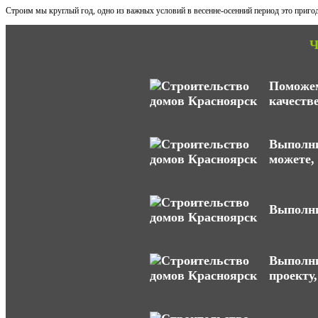
Строим мы круглый год, одно из важных условий в весенне-осенний период это пригод
Ч
Поможем
качеств
Выполни
можете,
Выполни
Выполни
проекту,