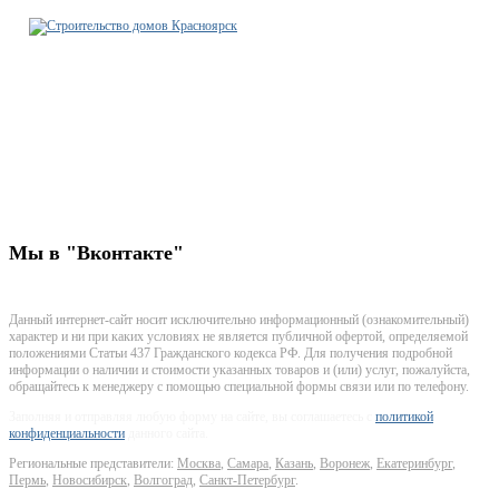
Строительно-ремонтная
компания Красноярск
+7-923-771-18-55
krsk@stroitelstvo-dom.ru
г. Красноярск, улица Маерчака, дом 8 стр 9 офис 314
Мы
в "Вконтакте"
Данный интернет-сайт носит исключительно информационный (ознакомительный)
характер и ни при каких условиях не является публичной офертой, определяемой
положениями Статьи 437 Гражданского кодекса РФ. Для получения подробной
информации о наличии и стоимости указанных товаров и (или) услуг, пожалуйста,
обращайтесь к менеджеру с помощью специальной формы связи или по телефону.
Заполняя и отправляя любую форму на сайте, вы соглашаетесь с
политикой
конфиденциальности
данного сайта.
Региональные представители:
Москва
,
Самара
,
Казань
,
Воронеж
,
Екатеринбург
,
Пермь
,
Новосибирск
,
Волгоград
,
Санкт-Петербург
.