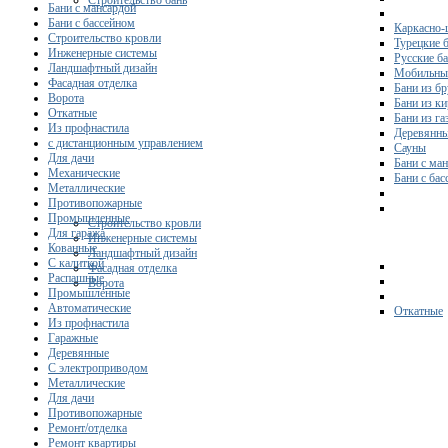
Строительство бань
Бани с мансардой
Бани с бассейном
Каркасно-
Строительство кровли
Турецкие 
Инженерные системы
Русские б
Ландшафтный дизайн
Мобильны
Фасадная отделка
Бани из бр
Ворота
Бани из к
Откатные
Бани из га
Из профнастила
Деревянны
с дистанционным управлением
Сауны
Для дачи
Бани с ма
Механические
Бани с ба
Металлические
Противопожарные
Промышленные
Строительство кровли
Для гаража
Инженерные системы
Кованные
Ландшафтный дизайн
С калиткой
Фасадная отделка
Распашные
Ворота
Промышленные
Автоматические
Откатные
Из профнастила
Гаражные
Деревянные
С электроприводом
Металлические
Для дачи
Противопожарные
Ремонт/отделка
Ремонт квартиры