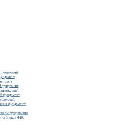
 ленточный
фундамент
я плита
й фундамент
бивных свай
й фундамент
убленный
яция фундамента
вание фундамента
 из блоков ФБС