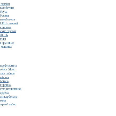
 гаражи
газобетона
 бруса
 бревна
 пеноблоков
 СИП-панелей
 кирпича
ские гаражи
з ЛСТК
полы
я грузовых
2 машины
 профнастила
сетки Gitter
етки рабица
заборы
 бетона
 кирпича
метал.штакетника
 дерева
поликарбоната
камня
варной забор