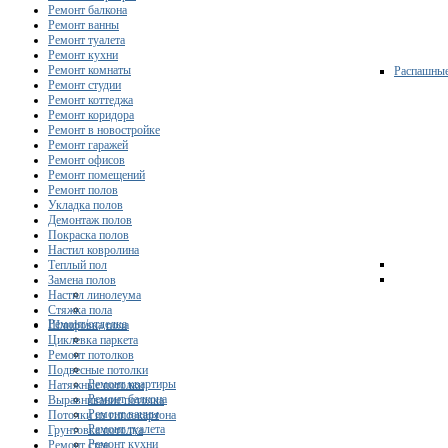
Ремонт балкона
Ремонт ванны
Ремонт туалета
Ремонт кухни
Ремонт комнаты
Распашны
Ремонт студии
Ремонт коттеджа
Ремонт коридора
Ремонт в новостройке
Ремонт гаражей
Ремонт офисов
Ремонт помещений
Ремонт полов
Укладка полов
Демонтаж полов
Покраска полов
Настил ковролина
Теплый пол
Замена полов
Настил линолеума
Стяжка пола
Ремонт/отделка
Шлифовка пола
Циклевка паркета
Ремонт потолков
Подвесные потолки
Ремонт квартиры
Натяжные потолки
Ремонт балкона
Выравнивание потолка
Ремонт ванны
Потолки из гипсокартона
Ремонт туалета
Грунтовка потолка
Ремонт кухни
Ремонт стен