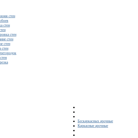
яция стен
обоев
а стен
стен
ровка стен
ние стен
е стен
 стен
регородок
 стен
резка
Бескаркасных арочные
Каркасные арочные