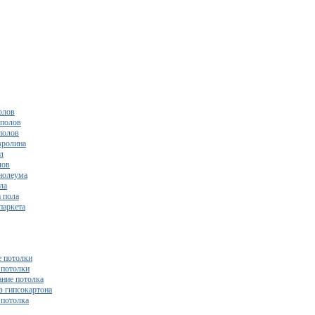
олов
полов
полов
вролина
л
лов
нолеума
ла
 пола
паркета
 потолки
потолки
ние потолка
з гипсокартона
 потолка