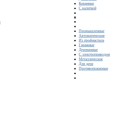
Кованные
С калиткой
е
Промышленные
Автоматические
Из профнастила
Гаражные
Деревянные
С электроприводом
Металлические
Для дачи
Противопожарные