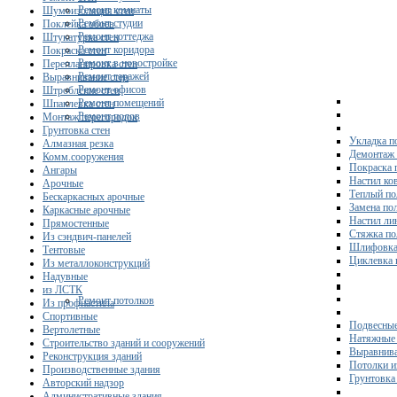
Ремонт комнаты
Шумоизоляция стен
Ремонт студии
Поклейка обоев
Ремонт коттеджа
Штукатурка стен
Ремонт коридора
Покраска стен
Ремонт в новостройке
Перепланировка стен
Ремонт гаражей
Выравнивание стен
Ремонт офисов
Штробление стен
Ремонт помещений
Шпаклевка стен
Ремонт полов
Монтаж перегородок
Грунтовка стен
Укладка п
Алмазная резка
Демонтаж 
Комм.сооружения
Покраска 
Ангары
Настил ко
Арочные
Теплый по
Бескаркасных арочные
Замена по
Каркасные арочные
Настил ли
Прямостенные
Стяжка по
Из сэндвич-панелей
Шлифовка
Тентовые
Циклевка 
Из металлоконструкций
Надувные
из ЛСТК
Ремонт потолков
Из профнастила
Спортивные
Подвесные
Вертолетные
Натяжные 
Строительство зданий и сооружений
Выравнива
Реконструкция зданий
Потолки и
Производственные здания
Грунтовка
Авторский надзор
Административные здания