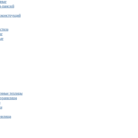
нные
ч-панелей
оконструкций
стила
ые
ые
нные теплицы
ехранилища
и
ки
нилища
бесплатный расчет сметы исходя из вашего бюджета!