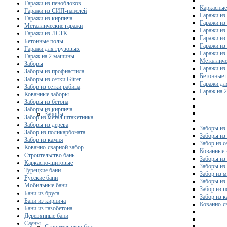
Гаражи из пеноблоков
Каркасные
Гаражи из СИП-панелей
Гаражи из 
Гаражи из кирпича
Гаражи из
Металлические гаражи
Гаражи из
Гаражи из ЛСТК
Гаражи из
Бетонные полы
Гаражи из
Гаражи для грузовых
Гаражи из
Гараж на 2 машины
Металличе
Заборы
Гаражи и
Заборы из профнастила
Бетонные 
Заборы из сетки Gitter
Гаражи дл
Забор из сетки рабица
Гараж на 
Кованные заборы
Заборы из бетона
Заборы из кирпича
Заборы
Забор из метал.штакетника
Заборы из дерева
Заборы из
Забор из поликарбоната
Заборы из 
Забор из камня
Забор из с
Кованно-сварной забор
Кованные 
Строительство бань
Заборы из
Каркасно-щитовые
Заборы из
Турецкие бани
Забор из 
Русские бани
Заборы из
Мобильные бани
Забор из 
Бани из бруса
Забор из 
Бани из кирпича
Кованно-с
Бани из газобетона
Деревянные бани
Сауны