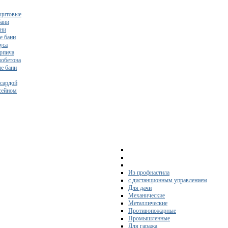
щитовые
бани
ани
е бани
уса
ирпича
зобетона
е бани
нсардой
ссейном
Из профнастила
с дистанционным управлением
Для дачи
Механические
Металлические
Противопожарные
Промышленные
Для гаража