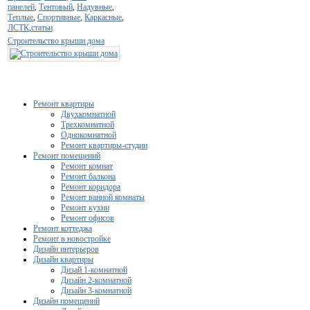
панелей
,
Тентовый
,
Надувные
,
Теплые
,
Спортивные
,
Каркасные
,
ЛСТК
,
статьи
Строительство крыши дома
Ремонт квартиры
Двухкомнатной
Трехкомнатной
Однокомнатной
Ремонт квартиры-студии
Ремонт помещений
Ремонт комнат
Ремонт балкона
Ремонт коридора
Ремонт ванной комнаты
Ремонт кухни
Ремонт офисов
Ремонт коттеджа
Ремонт в новостройке
Дизайн интерьеров
Дизайн квартиры
Дизай 1-комнатной
Дизайн 2-комнатной
Дизайн 3-комнатной
Дизайн помещений