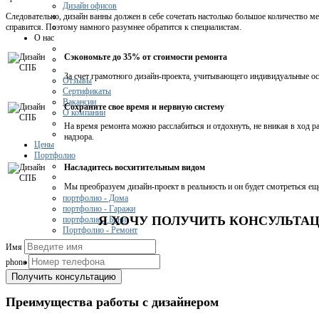
Дизайн офисов
Следовательно, дизайн ванны должен в себе сочетать настолько большое количество ме
справится. Поэтому намного разумнее обратится к специалистам.
О нас
Сэкономьте до 35% от стоимости ремонта
За счет грамотного дизайн-проекта, учитывающего индивидуальные ос
Отзывы
Сертификаты
Вакансии
Сохраните свое время и нервную систему
О компании
На время ремонта можно расслабиться и отдохнуть, не вникая в ход ра
надзора.
Цены
Портфолио
Насладитесь восхитительным видом
Мы преобразуем дизайн-проект в реальность и он будет смотреться ещ
портфолио - Дома
портфолио - Гаражи
Я ХОЧУ ПОЛУЧИТЬ КОНСУЛЬТА
портфолио - Бани
Портфолио - Ремонт
Имя
Контакты
phone
Получить консультацию
Преимущества работы с дизайнером