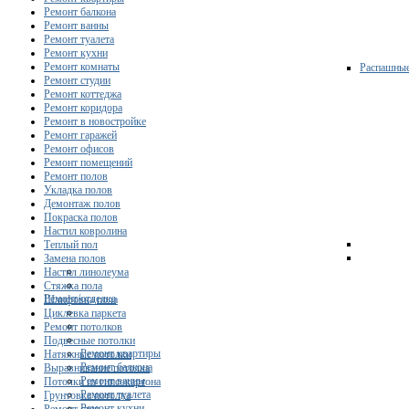
Ремонт балкона
Ремонт ванны
Ремонт туалета
Ремонт кухни
Ремонт комнаты
Распашны
Ремонт студии
Ремонт коттеджа
Ремонт коридора
Ремонт в новостройке
Ремонт гаражей
Ремонт офисов
Ремонт помещений
Ремонт полов
Укладка полов
Демонтаж полов
Покраска полов
Настил ковролина
Теплый пол
Замена полов
Настил линолеума
Стяжка пола
Ремонт/отделка
Шлифовка пола
Циклевка паркета
Ремонт потолков
Подвесные потолки
Ремонт квартиры
Натяжные потолки
Ремонт балкона
Выравнивание потолка
Ремонт ванны
Потолки из гипсокартона
Ремонт туалета
Грунтовка потолка
Ремонт кухни