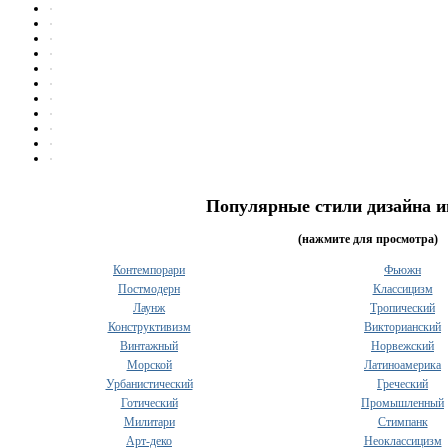
Популярные стили дизайна и
(нажмите для просмотра)
Контемпорари
Фьюжн
Постмодерн
Классицизм
Лаунж
Тропический
Конструктивизм
Викторианский
Винтажный
Норвежский
Морской
Латиноамерика
Урбанистический
Греческий
Готический
Промышленный
Милитари
Стимпанк
Арт-деко
Неоклассицизм