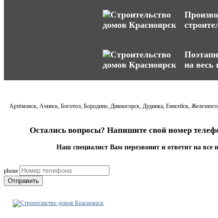
Произво
строите
Поэтапн
на весь
Артёмовск, Ачинск, Боготол, Бородино, Дивногорск, Дудинка, Енисейск, Железногор
Остались вопросы? Напишите свой номер телефо
Наш специалист Вам перезвонит и ответит на все 
phone
Отправить
Строительно-ремонтная