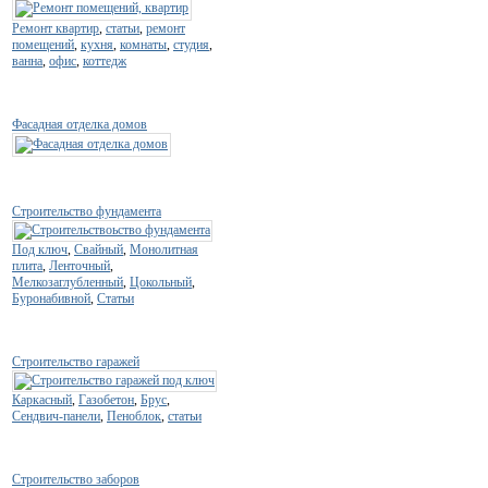
Ремонт квартир
,
статьи
,
ремонт
помещений
,
кухня
,
комнаты
,
студия
,
ванна
,
офис
,
коттедж
Фасадная отделка домов
Строительство фундамента
Под ключ
,
Свайный
,
Монолитная
плита
,
Ленточный
,
Мелкозаглубленный
,
Цокольный
,
Буронабивной
,
Статьи
Строительство гаражей
Каркасный
,
Газобетон
,
Брус
,
Сендвич-панели
,
Пеноблок
,
статьи
Строительство заборов