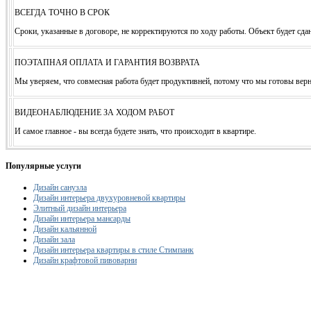
ВСЕГДА ТОЧНО В СРОК
Сроки, указанные в договоре, не корректируются по ходу работы. Объект будет сд
ПОЭТАПНАЯ ОПЛАТА И ГАРАНТИЯ ВОЗВРАТА
Мы уверяем, что совмесная работа будет продуктивней, потому что мы готовы вернут
ВИДЕОНАБЛЮДЕНИЕ ЗА ХОДОМ РАБОТ
И самое главное - вы всегда будете знать, что происходит в квартире.
Популярные услуги
Дизайн санузла
Дизайн интерьера двухуровневой квартиры
Элитный дизайн интерьера
Дизайн интерьера мансарды
Дизайн кальянной
Дизайн зала
Дизайн интерьера квартиры в стиле Стимпанк
Дизайн крафтовой пивоварни
Рассчитаем смету исходя из вашего б
(подберем оптимальные м