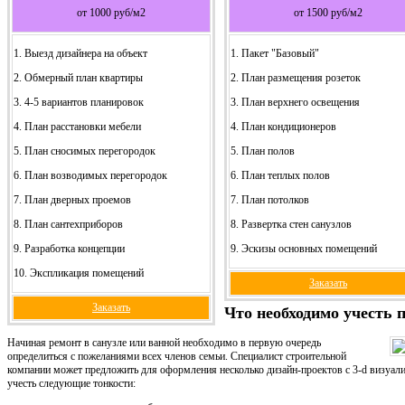
от 1000 руб/м2
от 1500 руб/м2
1. Выезд дизайнера на объект
1. Пакет "Базовый"
2. Обмерный план квартиры
2. План размещения розеток
3. 4-5 вариантов планировок
3. План верхнего освещения
4. План расстановки мебели
4. План кондиционеров
5. План сносимых перегородок
5. План полов
6. План возводимых перегородок
6. План теплых полов
7. План дверных проемов
7. План потолков
8. План сантехприборов
8. Развертка стен санузлов
9. Разработка концепции
9. Эскизы основных помещений
10. Экспликация помещений
Заказать
Заказать
Что необходимо учесть 
Начиная ремонт в санузле или ванной необходимо в первую очередь
определиться с пожеланиями всех членов семьи. Специалист строительной
компании может предложить для оформления несколько дизайн-проектов с 3-d визуали
учесть следующие тонкости: