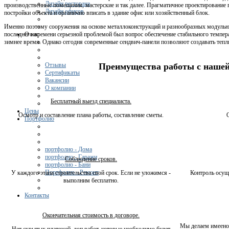
Дизайн ресторана
производственные помещения, мастерские и так далее. Прагматичное проектирование
Дизайн офисов
постройки объекта и органично вписать в здание офис или хозяйственный блок.
Именно поэтому сооружения на основе металлоконструкций и разнообразных модульн
О нас
последнего времени серьезной проблемой был вопрос обеспечение стабильного темпер
зимнее время. Однако сегодня современные сендвич-панели позволяют создавать тепл
Отзывы
Преимущества работы с наше
Сертификаты
Вакансии
О компании
Бесплатный выезд специалиста.
Цены
Осмотр и составление плана работы, составление сметы.
Портфолио
портфолио - Дома
портфолио - Гаражи
Соблюдение сроков.
портфолио - Бани
Портфолио - Ремонт
У каждого этапа строительства свой срок. Если не уложимся -
Контроль осущ
выполним бесплатно.
Контакты
Окончательная стоимость в договоре.
Мы делаем имеено 