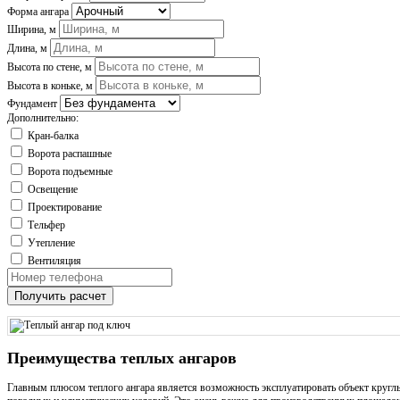
Форма ангара
Ширина, м
Длина, м
Высота по стене, м
Высота в коньке, м
Фундамент
Дополнительно:
Кран-балка
Ворота распашные
Ворота подъемные
Освещение
Проектирование
Тельфер
Утепление
Вентиляция
Получить расчет
Преимущества теплых ангаров
Главным плюсом теплого ангара является возможность эксплуатировать объект кругл