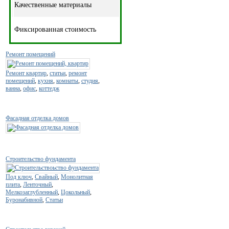
Качественные материалы
Фиксированная стоимость
Ремонт помещений
Ремонт квартир
,
статьи
,
ремонт
помещений
,
кухня
,
комнаты
,
студия
,
ванна
,
офис
,
коттедж
Фасадная отделка домов
Строительство фундамента
Под ключ
,
Свайный
,
Монолитная
плита
,
Ленточный
,
Мелкозаглубленный
,
Цокольный
,
Буронабивной
,
Статьи