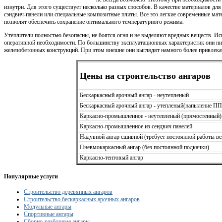
изнутри. Для этого существует несколько разных способов. В качестве материалов для
сэндвич-панели или специальные композитные плиты. Все это легкие современные мат
позволят обеспечить сохранение оптимального температурного режима.
Утеплители полностью безопасны, не боятся огня и не выделяют вредных веществ. Ис
оперативной необходимости. По большинству эксплуатационных характеристик они н
железобетонных конструкций. При этом внешне они выглядят намного более привлек
Цены на строительство ангаров
Бескаркасный арочный ангар - неутепленый
Бескаркасный арочный ангар - утепленый(напыление П
Каркасно-промышленное - неутепленый (прямостенный)
Каркасно-промышленное из сендвич панелей
Надувной ангар сшивной (требует постоянной работы ве
Пневмокаркасный ангар (без постоянной подкачки)
Каркасно-тентовый ангар
Популярные услуги
Строительство деревянных ангаров
Строительство бескаркасных арочных ангаров
Модульные ангары
Спортивные ангары
Сборно-разборные ангары