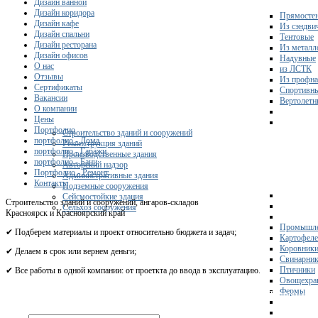
Дизайн ванной
Дизайн коридора
Прямосте
Дизайн кафе
Из сэндви
Дизайн спальни
Тентовые
Дизайн ресторана
Из металл
Дизайн офисов
Надувные
О нас
из ЛСТК
Отзывы
Из профна
Сертификаты
Спортивн
Вакансии
Вертолетн
О компании
Цены
Портфолио
Строительство зданий и сооружений
портфолио - Дома
Реконструкция зданий
портфолио - Гаражи
Производственные здания
портфолио - Бани
Авторский надзор
Портфолио - Ремонт
Административные здания
Контакты
Подземные сооружения
Сейсмостойкие здания
Строительство зданий и сооружений, ангаров-складов
Сельхоз сооружения
Красноярск и Красноярский край
Промышле
✔ Подберем материалы и проект относительно бюджета и задач;
Картофел
Коровник
✔ Делаем в срок или вернем деньги;
Свинарни
Птичники
✔ Все работы в одной компании: от проеткта до ввода в эксплуатацию.
Овощехра
Фермы
Получите 