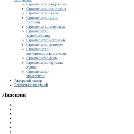
Строительство общежитий
Строительство спортзалов
Строительство цехов
Строительство мини-
гостиниц
Строительство котельных
Строительство
зернохранилищ
Строительство магазинов
Строительство автомоек
Строительство
логистических комплексов
Строительство ферм
Строительство офисных
зданий
Строительство
пром.теплиц
Авторский надзор
Реконструкция зданий
Лицензии