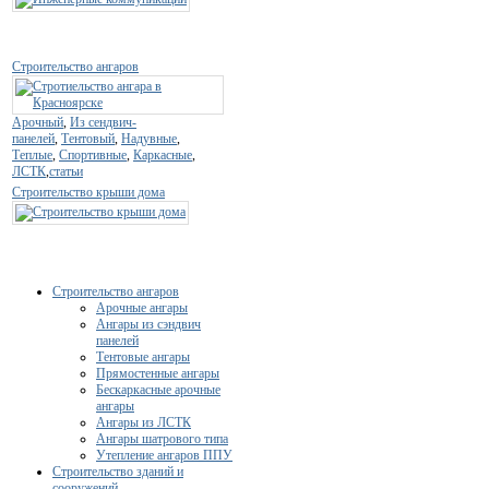
Строительство ангаров
Арочный
,
Из сендвич-
панелей
,
Тентовый
,
Надувные
,
Теплые
,
Спортивные
,
Каркасные
,
ЛСТК
,
статьи
Строительство крыши дома
Строительство ангаров
Арочные ангары
Ангары из сэндвич
панелей
Тентовые ангары
Прямостенные ангары
Бескаркасные арочные
ангары
Ангары из ЛСТК
Ангары шатрового типа
Утепление ангаров ППУ
Строительство зданий и
сооружений