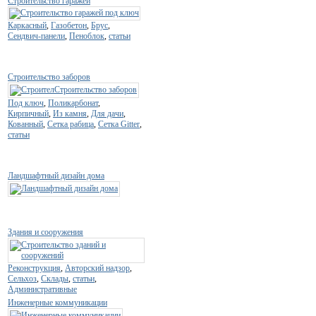
Строительство гаражей
Каркасный
,
Газобетон
,
Брус
,
Сендвич-панели
,
Пеноблок
,
статьи
Строительство заборов
Под ключ
,
Поликарбонат
,
Кирпичный
,
Из камня
,
Для дачи
,
Кованный
,
Сетка рабица
,
Сетка Gitter
,
статьи
Ландшафтный дизайн дома
Здания и сооружения
Реконструкция
,
Авторский надзор
,
Сельхоз
,
Склады
,
статьи
,
Административные
Инженерные коммуникации