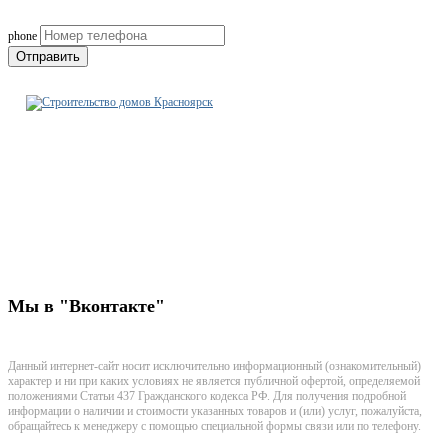
phone
Отправить
Строительно-ремонтная
компания Красноярск
+7-923-771-18-55
krsk@stroitelstvo-dom.ru
г. Красноярск, улица Маерчака, дом 8 стр 9 офис 314
Мы
в "Вконтакте"
Данный интернет-сайт носит исключительно информационный (ознакомительный)
характер и ни при каких условиях не является публичной офертой, определяемой
положениями Статьи 437 Гражданского кодекса РФ. Для получения подробной
информации о наличии и стоимости указанных товаров и (или) услуг, пожалуйста,
обращайтесь к менеджеру с помощью специальной формы связи или по телефону.