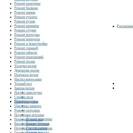
Ремонт квартиры
Ремонт балкона
Ремонт ванны
Ремонт туалета
Ремонт кухни
Ремонт комнаты
Распашны
Ремонт студии
Ремонт коттеджа
Ремонт коридора
Ремонт в новостройке
Ремонт гаражей
Ремонт офисов
Ремонт помещений
Ремонт полов
Укладка полов
Демонтаж полов
Покраска полов
Настил ковролина
Теплый пол
Замена полов
Настил линолеума
Стяжка пола
Ремонт/отделка
Шлифовка пола
Циклевка паркета
Ремонт потолков
Подвесные потолки
Ремонт квартиры
Натяжные потолки
Ремонт балкона
Выравнивание потолка
Ремонт ванны
Потолки из гипсокартона
Ремонт туалета
Грунтовка потолка