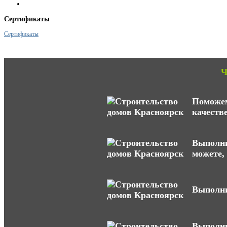
Сертификаты
Сертификаты
Ч
Поможем
качеств
Выполни
можете,
Выполни
Выполни