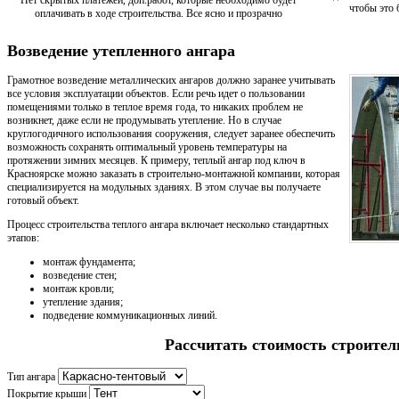
Нет скрытых платежей, доп.работ, которые необходимо будет
чтобы это 
оплачивать в ходе строительства. Все ясно и прозрачно
Возведение утепленного ангара
Грамотное возведение металлических ангаров должно заранее учитывать
все условия эксплуатации объектов. Если речь идет о пользовании
помещениями только в теплое время года, то никаких проблем не
возникнет, даже если не продумывать утепление. Но в случае
круглогодичного использования сооружения, следует заранее обеспечить
возможность сохранять оптимальный уровень температуры на
протяжении зимних месяцев. К примеру, теплый ангар под ключ в
Красноярске можно заказать в строительно-монтажной компании, которая
специализируется на модульных зданиях. В этом случае вы получаете
готовый объект.
Процесс строительства теплого ангара включает несколько стандартных
этапов:
монтаж фундамента;
возведение стен;
монтаж кровли;
утепление здания;
подведение коммуникационных линий.
Рассчитать стоимость строител
Тип ангара
Покрытие крыши