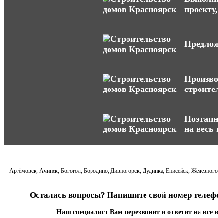
проекту,
Предлож
Произво
строите
Поэтапн
на весь
Артёмовск, Ачинск, Боготол, Бородино, Дивногорск, Дудинка, Енисейск, Железногор
Остались вопросы? Напишите свой номер телефо
Наш специалист Вам перезвонит и ответит на все 