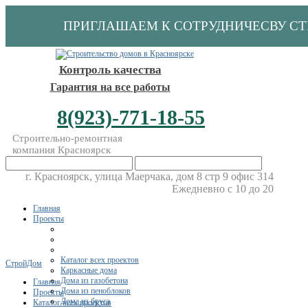
ПРИГЛАШАЕМ К СОТРУДНИЧЕСВУ С
Контроль качества
Гарантия на все работы
8(923)-771-18-55
Строительно-ремонтная
компания Красноярск
г. Красноярск, улица Маерчака, дом 8 стр 9 офис 314
Ежедневно с 10 до 20
Главная
Проекты
Каталог всех проектов
СтройДом
Каркасные дома
Дома из газобетона
Главная
Дома из пеноблоков
Проекты
Дома из бруса
Каталог всех проектов