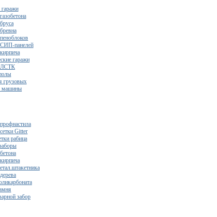
 гаражи
газобетона
 бруса
 бревна
 пеноблоков
 СИП-панелей
 кирпича
ские гаражи
з ЛСТК
полы
я грузовых
2 машины
 профнастила
сетки Gitter
етки рабица
заборы
 бетона
 кирпича
метал.штакетника
 дерева
поликарбоната
камня
варной забор