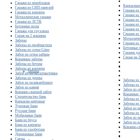
Гаражи из пеноблоков
Каркасные
Гаражи из СИП-панелей
Гаражи из 
Гаражи из кирпича
Гаражи из
Металлические гаражи
Гаражи из
Гаражи из ЛСТК
Гаражи из
Бетонные полы
Гаражи из
Гаражи для грузовых
Гаражи из
Гараж на 2 машины
Металличе
Заборы
Гаражи и
Заборы из профнастила
Бетонные 
Заборы из сетки Gitter
Гаражи дл
Забор из сетки рабица
Гараж на 
Кованные заборы
Заборы из бетона
Заборы из кирпича
Заборы
Забор из метал.штакетника
Заборы из дерева
Заборы из
Забор из поликарбоната
Заборы из 
Забор из камня
Забор из с
Кованно-сварной забор
Кованные 
Строительство бань
Заборы из
Каркасно-щитовые
Заборы из
Турецкие бани
Забор из 
Русские бани
Заборы из
Мобильные бани
Забор из 
Бани из бруса
Забор из 
Бани из кирпича
Кованно-с
Бани из газобетона
Деревянные бани
Сауны