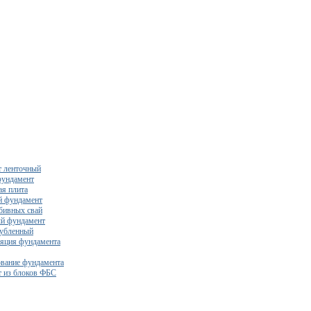
 ленточный
фундамент
я плита
й фундамент
бивных свай
й фундамент
убленный
яция фундамента
вание фундамента
 из блоков ФБС