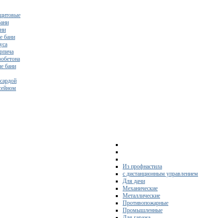
щитовые
бани
ани
е бани
уса
ирпича
зобетона
е бани
нсардой
ссейном
Из профнастила
с дистанционным управлением
Для дачи
Механические
Металлические
Противопожарные
Промышленные
Для гаража