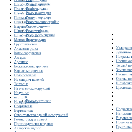
Ремонт стен
Ремонт комнаты
Шумоизоляция стен
Ремонт студии
Поклейка обоев
Ремонт коттеджа
Штукатурка стен
Ремонт коридора
Покраска стен
Ремонт в новостройке
Перепланировка стен
Ремонт гаражей
Выравнивание стен
Ремонт офисов
Штробление стен
Ремонт помещений
Шпаклевка стен
Ремонт полов
Монтаж перегородок
Грунтовка стен
Укладка п
Алмазная резка
Демонтаж 
Комм.сооружения
Покраска 
Ангары
Настил ко
Арочные
Теплый по
Бескаркасных арочные
Замена по
Каркасные арочные
Настил ли
Прямостенные
Стяжка по
Из сэндвич-панелей
Шлифовка
Тентовые
Циклевка 
Из металлоконструкций
Надувные
из ЛСТК
Ремонт потолков
Из профнастила
Спортивные
Подвесные
Вертолетные
Натяжные 
Строительство зданий и сооружений
Выравнива
Реконструкция зданий
Потолки и
Производственные здания
Грунтовка
Авторский надзор