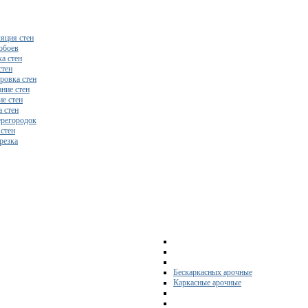
яция стен
обоев
а стен
стен
ровка стен
ние стен
е стен
 стен
регородок
 стен
резка
Бескаркасных арочные
Каркасные арочные