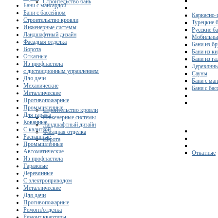
Строительство бань
Бани с мансардой
Бани с бассейном
Каркасно-
Строительство кровли
Турецкие 
Инженерные системы
Русские б
Ландшафтный дизайн
Мобильны
Фасадная отделка
Бани из бр
Ворота
Бани из к
Откатные
Бани из га
Из профнастила
Деревянны
с дистанционным управлением
Сауны
Для дачи
Бани с ма
Механические
Бани с ба
Металлические
Противопожарные
Промышленные
Строительство кровли
Для гаража
Инженерные системы
Кованные
Ландшафтный дизайн
С калиткой
Фасадная отделка
Распашные
Ворота
Промышленные
Автоматические
Откатные
Из профнастила
Гаражные
Деревянные
С электроприводом
Металлические
Для дачи
Противопожарные
Ремонт/отделка
Ремонт квартиры