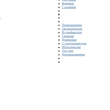
Кованные
С калиткой
е
Промышленные
Автоматические
Из профнастила
Гаражные
Деревянные
С электроприводом
Металлические
Для дачи
Противопожарные