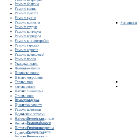
Ремонт балкона
Ремонт ванны
Ремонт туалета
Ремонт кухни
Ремонт комнаты
Распашны
Ремонт студии
Ремонт коттеджа
Ремонт коридора
Ремонт в новостройке
Ремонт гаражей
Ремонт офисов
Ремонт помещений
Ремонт полов
Укладка полов
Демонтаж полов
Покраска полов
Настил ковролина
Теплый пол
Замена полов
Настил линолеума
Стяжка пола
Ремонт/отделка
Шлифовка пола
Циклевка паркета
Ремонт потолков
Подвесные потолки
Ремонт квартиры
Натяжные потолки
Ремонт балкона
Выравнивание потолка
Ремонт ванны
Потолки из гипсокартона
Ремонт туалета
Грунтовка потолка
Ремонт кухни