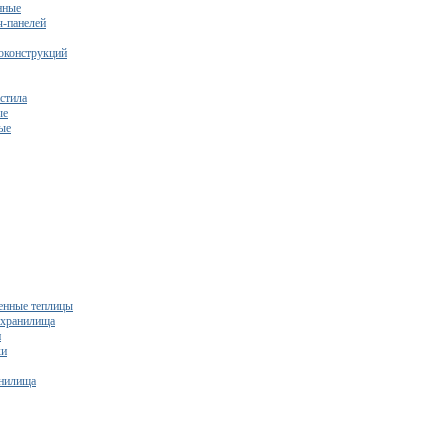
нные
ч-панелей
оконструкций
стила
ые
ые
нные теплицы
ехранилища
и
ки
нилища
бесплатный расчет сметы исходя из вашего бюджета!