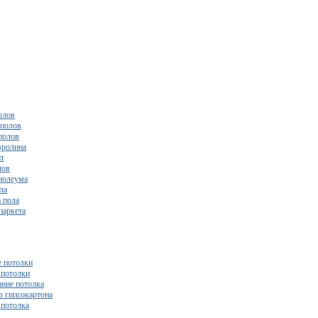
олов
полов
полов
вролина
л
лов
нолеума
ла
 пола
паркета
 потолки
потолки
ние потолка
з гипсокартона
 потолка