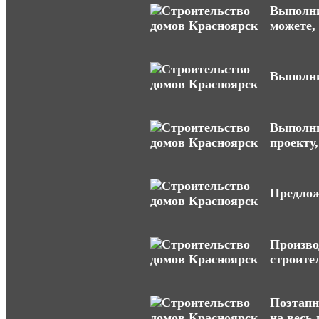
Выполни
можете,
Выполни
Выполни
проекту,
Предлож
Произво
строите
Поэтапн
на весь