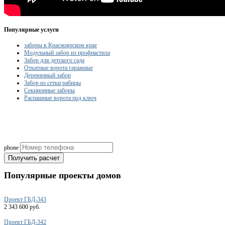
Популярные услуги
заборы в Красноярском крае
Модульный забор из профнастила
Забор для детского сада
Откатные ворота гаражные
Деревянный забор
Забор из сетки рабицы
Секционные заборы
Распашные ворота под ключ
Рассчитаем смету исходя из вашего б
(подберем оптимальные м
phone
Получить расчет
Популярные
проекты домов
Проект ГБД-343
2 343 600 руб.
Проект ГБД-342