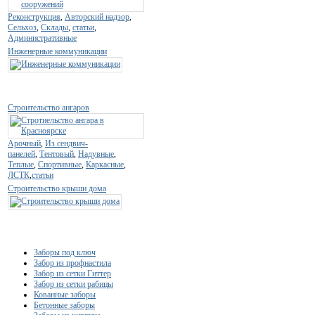
Реконструкция
,
Авторский надзор
,
Сельхоз
,
Склады
,
статьи
,
Административные
Инженерные коммуникации
Строительство ангаров
Арочный
,
Из сендвич-
панелей
,
Тентовый
,
Надувные
,
Теплые
,
Спортивные
,
Каркасные
,
ЛСТК
,
статьи
Строительство крыши дома
Заборы под ключ
Забор из профнастила
Забор из сетки Гиттер
Забор из сетки рабицы
Кованные заборы
Бетонные заборы