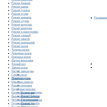
Ремонт балкона
Ремонт ванны
Ремонт туалета
Ремонт кухни
Ремонт комнаты
Распашны
Ремонт студии
Ремонт коттеджа
Ремонт коридора
Ремонт в новостройке
Ремонт гаражей
Ремонт офисов
Ремонт помещений
Ремонт полов
Укладка полов
Демонтаж полов
Покраска полов
Настил ковролина
Теплый пол
Замена полов
Настил линолеума
Стяжка пола
Ремонт/отделка
Шлифовка пола
Циклевка паркета
Ремонт потолков
Подвесные потолки
Ремонт квартиры
Натяжные потолки
Ремонт балкона
Выравнивание потолка
Ремонт ванны
Потолки из гипсокартона
Ремонт туалета
Грунтовка потолка
Ремонт кухни