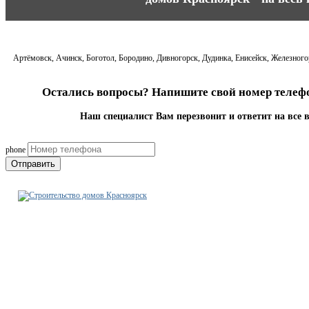
Артёмовск, Ачинск, Боготол, Бородино, Дивногорск, Дудинка, Енисейск, Железногор
Остались вопросы? Напишите свой номер телефо
Наш специалист Вам перезвонит и ответит на все 
phone
Отправить
Строительно-ремонтная
компания Красноярск
+7-923-771-18-55
krsk@stroitelstvo-dom.ru