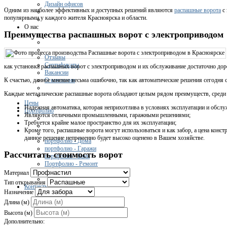
Дизайн офисов
Одним из наиболее эффективных и доступных решений являются
распашные ворота
с 
популярными у каждого жителя Красноярска и области.
О нас
Преимущества распашных ворот с электроприводом
Отзывы
Сертификаты
как установка распашных ворот с электроприводом и их обслуживание достаточно дор
Вакансии
О компании
К счастью, данное мнение весьма ошибочно, так как автоматические решения сегодня
Каждые металлические распашные ворота обладают целым рядом преимуществ, среди
Цены
Надежная автоматика, которая неприхотлива в условиях эксплуатации и обслу
Портфолио
Являются отличными промышленными, гаражными решениями;
Требуется крайне малое пространство для их эксплуатации;
Кроме того, распашные ворота могут использоваться и как забор, а цена конст
данное решение непременно будет высоко оценено в Вашем хозяйстве.
портфолио - Дома
портфолио - Гаражи
Рассчитать стоимость ворот
портфолио - Бани
Портфолио - Ремонт
Материал
Тип открывания
Контакты
Назначение
Длина (м)
Высота (м)
Дополнительно: