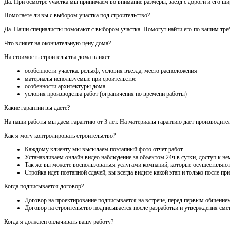
Да. При осмотре участка мы принимаем во внимание размеры, заезд с дороги и его шири
Помогаете ли вы с выбором участка под строительство?
Да. Наши специалисты помогают с выбором участка. Помогут найти его по вашим треб
Что влияет на окончательную цену дома?
На стоимость строительства дома влияет:
особенности участка: рельеф, условия въезда, место расположения
материалы используемые при сроительстве
особенности архитектуры дома
условия производства работ (ограничения по времени работы)
Какие гарантии вы даете?
На наши работы мы даем гарантию от 3 лет. На материалы гарантию дает производител
Как я могу контролировать строительство?
Каждому клиенту мы высылаем поэтапный фото отчет работ.
Устанавливаем онлайн видео наблюдение за объектом 24ч в сутки, доступ к нем
Так же вы можете воспользоваться услугами компаний, которые осуществляют
Стройка идет поэтапной сдачей, вы всегда видите какой этап и только после 
Когда подписывается договор?
Договор на проектирование подписывается на встрече, перед первым общением
Договор на строительство подписывается после разработки и утверждения сме
Когда я должнен оплачивать вашу работу?