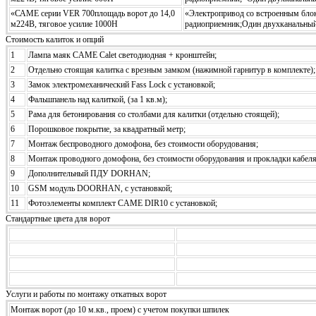
«САМЕ серии VER 700площадь ворот до 14,0
«Электропривод со встроенным блок
м224В, тяговое усилие 1000Н
радиоприемник;Один двухканальный п
Стоимость калиток и опций
1
Лампа маяк CAME Calet светодиодная + кронштейн;
2
Отдельно стоящая калитка с врезным замком (нажимной гарнитур в комплекте);
3
Замок электромеханический Fass Lock с установкой;
4
Фальшпанель над калиткой, (за 1 кв.м);
5
Рама для бетонирования со столбами для калитки (отдельно стоящей);
6
Порошковое покрытие, за квадратный метр;
7
Монтаж беспроводного домофона, без стоимости оборудования;
8
Монтаж проводного домофона, без стоимости оборудования и прокладки кабеля
9
Дополнительный ПДУ DORHAN;
10
GSM модуль DOORHAN, с установкой;
11
Фотоэлементы комплект CAME DIR10 с установкой;
Стандартные цвета для ворот
Услуги и работы по монтажу откатных ворот
Монтаж ворот (до 10 м.кв., проем) с учетом покупки шпилек