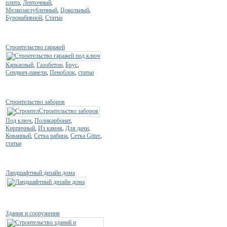
плита
,
Ленточный
,
Мелкозаглубленный
,
Цокольный
,
Буронабивной
,
Статьи
Строительство гаражей
Каркасный
,
Газобетон
,
Брус
,
Сендвич-панели
,
Пеноблок
,
статьи
Строительство заборов
Под ключ
,
Поликарбонат
,
Кирпичный
,
Из камня
,
Для дачи
,
Кованный
,
Сетка рабица
,
Сетка Gitter
,
статьи
Ландшафтный дизайн дома
Здания и сооружения