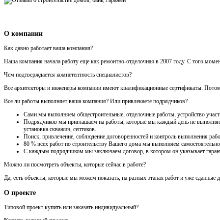
О компании
Как давно работает ваша компания?
Наша компания начала работу еще как ремонтно-отделочная в 2007 году. С того моме
Чем подтверждается компетентность специалистов?
Все архитекторы и инженеры компании имеют квалификационные сертификаты. Потому ч
Все ли работы выполняет ваша компания? Или привлекаете подрядчиков?
Сами мы выполняем общестроительные, отделочные работы, устройство участка
Подрядчиков мы приглашаем на работы, которые мы каждый день не выполняем 
установка скважин, септиков.
Поиск, привлечение, соблюдение договоренностей и контроль выполнения рабо
80 % всех работ по строительству Вашего дома мы выполняем самостоятельно
С каждым подрядчиком мы заключаем договор, в котором он указывает гарант
Можно ли посмотреть объекты, которые сейчас в работе?
Да, есть объекты, которые мы можем показать, на разных этапах работ и уже сданные 
О проекте
Типовой проект купить или заказать индивидуальный?