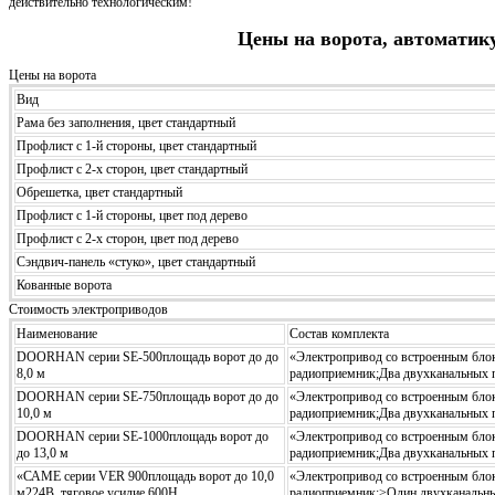
действительно технологическим!
Цены на ворота, автоматик
Цены на ворота
Вид
Рама без заполнения, цвет стандартный
Профлист с 1-й стороны, цвет стандартный
Профлист с 2-х сторон, цвет стандартный
Обрешетка, цвет стандартный
Профлист с 1-й стороны, цвет под дерево
Профлист с 2-х сторон, цвет под дерево
Сэндвич-панель «стуко», цвет стандартный
Кованные ворота
Стоимость электроприводов
Наименование
Состав комплекта
DOORHAN серии SE-500площадь ворот до до
«Электропривод со встроенным блок
8,0 м
радиоприемник;Два двухканальных п
DOORHAN серии SE-750площадь ворот до до
«Электропривод со встроенным блок
10,0 м
радиоприемник;Два двухканальных п
DOORHAN серии SE-1000площадь ворот до
«Электропривод со встроенным блок
до 13,0 м
радиоприемник;Два двухканальных п
«САМЕ серии VER 900площадь ворот до 10,0
«Электропривод со встроенным блок
м224В, тяговое усилие 600Н
радиоприемник;>Один двухканальный 