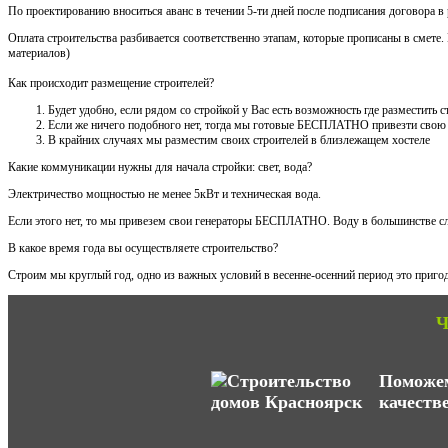
По проектированию вноситься аванс в течении 5-ти дней после подписания договора в
Оплата строительства разбивается соответственно этапам, которые прописаны в смете
материалов)
Как происходит размещение строителей?
Будет удобно, если рядом со стройкой у Вас есть возможность где разместить
Если же ничего подобного нет, тогда мы готовые БЕСПЛАТНО привезти свою
В крайних случаях мы разместим своих строителей в близлежащем хостеле
Какие коммуникации нужны для начала стройки: свет, вода?
Электричество мощностью не менее 5кВт и техническая вода.
Если этого нет, то мы привезем свои генераторы БЕСПЛАТНО. Воду в большинстве сл
В какое время года вы осуществляете строительство?
Строим мы круглый год, одно из важных условий в весенне-осенний период это пригод
Ч
Поможем
качеств