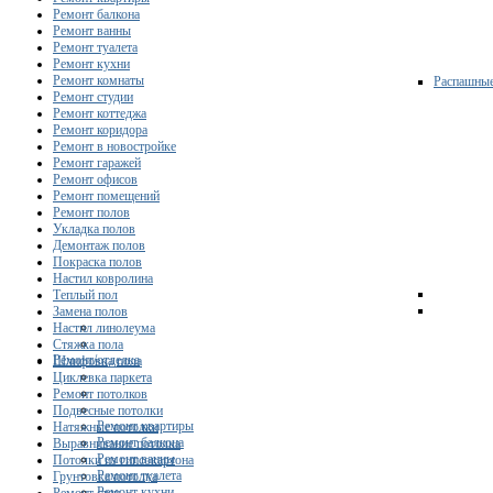
Ремонт балкона
Ремонт ванны
Ремонт туалета
Ремонт кухни
Ремонт комнаты
Распашны
Ремонт студии
Ремонт коттеджа
Ремонт коридора
Ремонт в новостройке
Ремонт гаражей
Ремонт офисов
Ремонт помещений
Ремонт полов
Укладка полов
Демонтаж полов
Покраска полов
Настил ковролина
Теплый пол
Замена полов
Настил линолеума
Стяжка пола
Ремонт/отделка
Шлифовка пола
Циклевка паркета
Ремонт потолков
Подвесные потолки
Ремонт квартиры
Натяжные потолки
Ремонт балкона
Выравнивание потолка
Ремонт ванны
Потолки из гипсокартона
Ремонт туалета
Грунтовка потолка
Ремонт кухни