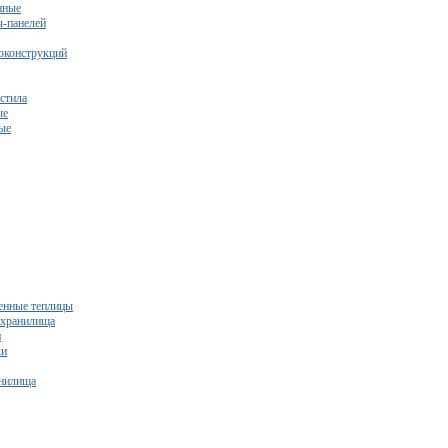
нные
ч-панелей
оконструкций
стила
ые
ые
нные теплицы
ехранилища
и
ки
нилища
бесплатный расчет сметы исходя из вашего бюджета!