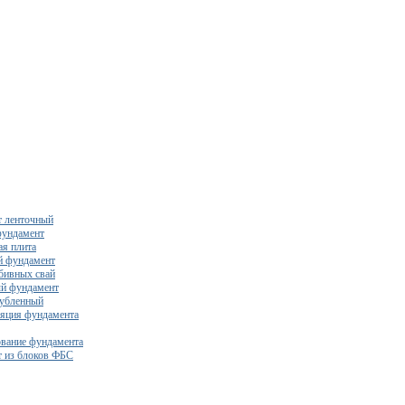
 ленточный
фундамент
я плита
й фундамент
бивных свай
й фундамент
убленный
яция фундамента
вание фундамента
 из блоков ФБС