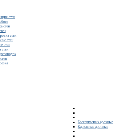
яция стен
обоев
а стен
стен
ровка стен
ние стен
е стен
 стен
регородок
 стен
резка
Бескаркасных арочные
Каркасные арочные