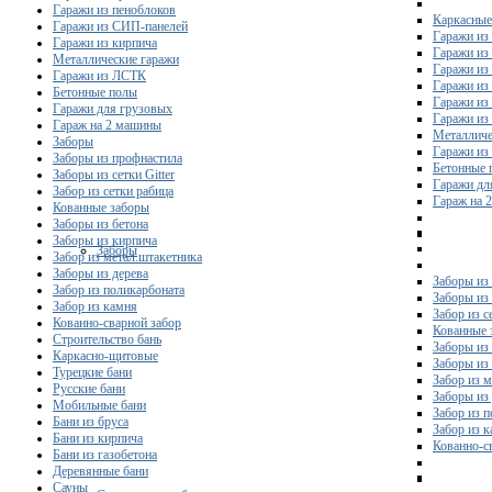
Гаражи из пеноблоков
Каркасные
Гаражи из СИП-панелей
Гаражи из 
Гаражи из кирпича
Гаражи из
Металлические гаражи
Гаражи из
Гаражи из ЛСТК
Гаражи из
Бетонные полы
Гаражи из
Гаражи для грузовых
Гаражи из
Гараж на 2 машины
Металличе
Заборы
Гаражи и
Заборы из профнастила
Бетонные 
Заборы из сетки Gitter
Гаражи дл
Забор из сетки рабица
Гараж на 
Кованные заборы
Заборы из бетона
Заборы из кирпича
Заборы
Забор из метал.штакетника
Заборы из дерева
Заборы из
Забор из поликарбоната
Заборы из 
Забор из камня
Забор из с
Кованно-сварной забор
Кованные 
Строительство бань
Заборы из
Каркасно-щитовые
Заборы из
Турецкие бани
Забор из 
Русские бани
Заборы из
Мобильные бани
Забор из 
Бани из бруса
Забор из 
Бани из кирпича
Кованно-с
Бани из газобетона
Деревянные бани
Сауны