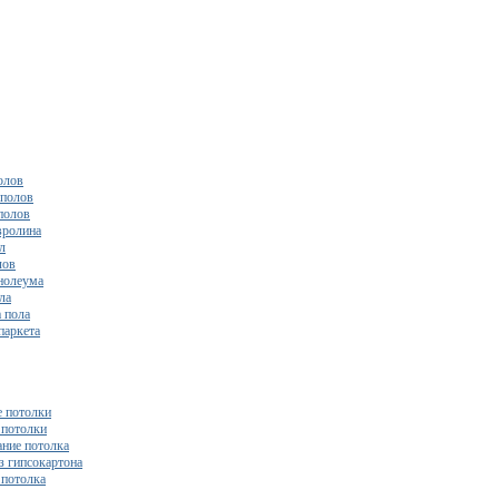
олов
полов
полов
вролина
л
лов
нолеума
ла
 пола
паркета
 потолки
потолки
ние потолка
з гипсокартона
 потолка