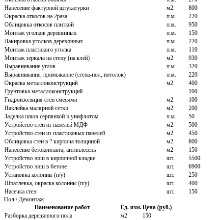
Нанесение фактурной штукатурки
м2
800
Окраска откосов на 2раза
п.м.
220
Облицовка откосов плиткой
п.м.
950
Монтаж уголков деревянных
п.м.
150
Лакировка уголков деревянных
п.м.
220
Монтаж пластикого уголка
п.м.
110
Монтаж зеркала на стену (на клей)
м2
930
Выравнивание углов
п.м.
320
Выравнивание, примыкание (стена-пол, потолок)
п.м.
220
Окраска металлоконструкций
м2
400
Грунтовка металлоконструкций
100
Гидроизоляция стен смесями
м2
100
Наклейка малярной сетки
м2
200
Заделка швов серпянкой и унифлотом
п.м.
50
Устройство стен из панелей МДФ
м2
500
Устройство стен из пластиковых панелей
м2
450
Облицовка стен в ? кирпича толщиной
м2
800
Нанесение бетоконтакта, антиплесень
м2
150
Устройство ниш в кирпичной кладке
шт.
5500
Устройство ниш в бетоне
шт.
6900
Установка колонны (п/у)
шт.
250
Шпатлевка, окраска колонны (п/у)
шт.
400
Насечка стен
шт.
150
Пол / Демонтаж
Наименование работ
Ед. изм.
Цена (руб.)
Разборка деревянного пола
м2
150