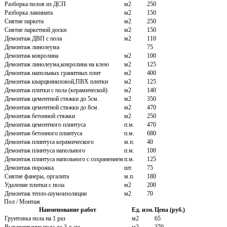
Разборка полов из ДСП
м2
250
Разборка ламината
м2
150
Снятие паркета
м2
250
Снятие паркетной доски
м2
150
Демонтаж ДВП с пола
м2
110
Демонтаж линолеума
75
Демонтаж ковролина
м2
100
Демонтаж линолеума,ковролина на клею
м2
125
Демонтаж напольных гранитных плит
м2
400
Демонтаж кварцвиниловой,ПВХ плитки
м2
125
Демонтаж плитки с пола (керамической)
м2
140
Демонтаж цементной стяжки до 5см.
м2
350
Демонтаж цементной стяжки до 8см.
м2
470
Демонтаж бетонной стяжки
м2
250
Демонтаж цементного плинтуса
п.м.
470
Демонтаж бетонного плинтуса
п.м.
680
Демонтаж плинтуса керамического
м.п.
40
Демонтаж плинтуса напольного
п.м.
100
Демонтаж плинтуса напольного с сохранением
п.м.
125
Демонтаж порожка
шт.
75
Снятие фанеры, оргалита
м.п.
180
Удаление плитки с пола
м2
200
Демонтаж тепло-шумоизоляции
м2
70
Пол / Монтаж
Наименование работ
Ед. изм.
Цена (руб.)
Грунтовка пола на 1 раз
м2
65