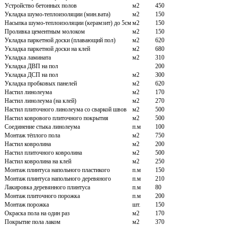
Устройство бетонных полов
м2
450
Укладка шумо-теплоизоляции (мин.вата)
м2
150
Насыпка шумо-теплоизоляции (керамзит) до 5см
м2
150
Проливка цементным молоком
м2
150
Укладка паркетной доски (плавающий пол)
м2
620
Укладка паркетной доски на клей
м2
680
Укладка ламината
м2
310
Укладка ДВП на пол
200
Укладка ДСП на пол
м2
300
Укладка пробковых панелей
м2
620
Настил линолеума
м2
170
Настил линолеума (на клей)
м2
270
Настил плиточного линолеума со сваркой швов
м2
500
Настил коврового плиточного покрытия
м2
500
Соединение стыка линолеума
п.м
100
Монтаж тёплого пола
м2
750
Настил ковролина
м2
200
Настил плиточного ковролина
м2
500
Настил ковролина на клей
м2
250
Монтаж плинтуса напольного пластикого
п.м
150
Монтаж плинтуса напольного деревяного
п.м
210
Лакировка деревянного плинтуса
п.м
80
Монтаж плиточного порожка
п.м
200
Монтаж порожка
шт.
150
Окраска пола на один раз
м2
170
Покрытие пола лаком
м2
370