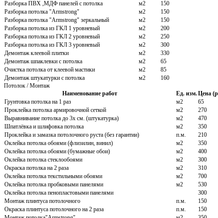
Разборка ПВХ ,МДФ панелей с потолка
м2
150
Разборка потолка "Armstrong"
м2
150
Разборка потолка "Armstrong" зеркальный
м2
150
Разборка потолка из ГКЛ 1 уровневый
м2
200
Разборка потолка из ГКЛ 2 уровневый
м2
250
Разборка потолка из ГКЛ 3 уровневый
м2
300
Демонтаж клеевой плитки
м2
330
Демонтаж шпаклевки с потолка
м2
65
Очистка потолка от клеевой мастики
м2
85
Демонтаж штукатурки с потолка
м2
160
Потолок / Монтаж
Наименование работ
Ед. изм.
Цена (р
Грунтовка потолка на 1 раз
м2
65
Проклейка потолка армировочной сеткой
м2
270
Выравнивание потолка до 3х см. (штукатурка)
м2
470
Шпатлёвка и шлифовка потолка
м2
350
Проклейка и замазка потолочного руста (без гарантии)
п.м.
210
Оклейка потолка обоями (флизилин, винил)
м2
350
Оклейка потолка обоями (бумажные обои)
м2
400
Оклейка потолка стеклообоями
м2
300
Окраска потолка на 2 раза
м2
310
Оклейка потолка текстильными обоями
м2
700
Оклейка потолка пробковыми панелями
м2
530
Оклейка потолка пенопластовыми панелями
300
Монтаж плинтуса потолочного
п.м.
150
Окраска плинтуса потолочного на 2 раза
п.м.
150
Монтаж потолка"Armstrong"
м2
350