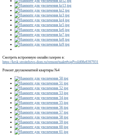
Смотреть встроенную онлайн галерею в:
https://krsk.stroitelstvo-dom.ru/remont/tualet#sigProId08e8397931
Ремонт двухкомнатной квартиры №4