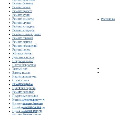
Ремонт балкона
Ремонт ванны
Ремонт туалета
Ремонт кухни
Ремонт комнаты
Распашны
Ремонт студии
Ремонт коттеджа
Ремонт коридора
Ремонт в новостройке
Ремонт гаражей
Ремонт офисов
Ремонт помещений
Ремонт полов
Укладка полов
Демонтаж полов
Покраска полов
Настил ковролина
Теплый пол
Замена полов
Настил линолеума
Стяжка пола
Ремонт/отделка
Шлифовка пола
Циклевка паркета
Ремонт потолков
Подвесные потолки
Ремонт квартиры
Натяжные потолки
Ремонт балкона
Выравнивание потолка
Ремонт ванны
Потолки из гипсокартона
Ремонт туалета
Грунтовка потолка
Ремонт кухни