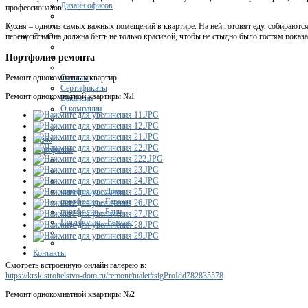
Дизайн офисов
профессионалов.
Кухня – одно из самых важных помещений в квартире. На ней готовят еду, собираются,
О нас
перекусить. Она должна быть не только красивой, чтобы не стыдно было гостям показа
Портфолио ремонта
Отзывы
Ремонт однокомнатных квартир
Сертификаты
Ремонт однокомнатной квартиры №1
Вакансии
О компании
Цены
Портфолио
портфолио - Дома
портфолио - Гаражи
портфолио - Бани
Портфолио - Ремонт
Контакты
Смотреть встроенную онлайн галерею в:
https://krsk.stroitelstvo-dom.ru/remont/tualet#sigProIdd782835578
Ремонт однокомнатной квартиры №2