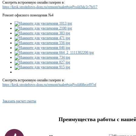
Смотреть встроенную онлайн галерею в:
https://krsk.stroitelstvo-dom.ru/remont/tualet#sigProId3dc2c7bf17
Ремонт офисного помещения №4
Смотреть встроенную онлайн галерею в:
https://krsk.stroitelstvo-dom.ru/remont/tualet#sigProId68ecef97ef
Заказать расчет сметы
Преимущества работы с наше