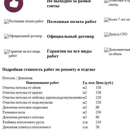
Не выходим за рамки
сметы
Поэтапная оплата работ
Официальный договор
Гарантия на все виды
работ
Подробная стоимость работ по ремонту и отделке
Потолок / Демонтаж
Наименование работ
Ед. изм.
Цена (руб.)
Очистка потолка от обоев
м2
110
Очистка потолка от краски
м2
150
Очистка потолка от побелки, краски,водоэмульсионки
м2
210
Очистка потолка от водоэмульсии
м2
150
Демонтаж потолков подвесных
м2
80
Размывка мела
м2
250
Демонтаж реечного потолка
м2
80
Разбивка потолочного руста
п.м.
210
Демонтаж плинтуса потолочного
п.м.
50