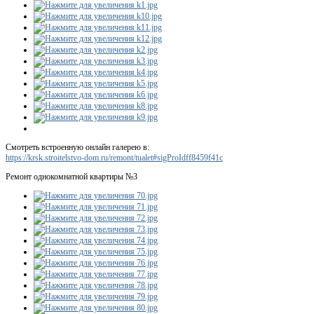
Смотреть встроенную онлайн галерею в:
https://krsk.stroitelstvo-dom.ru/remont/tualet#sigProIdff8459f41c
Ремонт однокомнатной квартиры №3