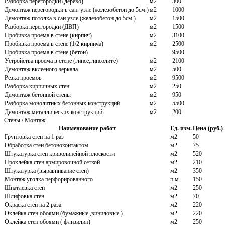
Разборка перегородки (дерево)
м2
300
Демонтаж перегородки в сан. узле (железобетон до 5см.)
м2
1000
Демонтаж потолка в сан.узле (железобетон до 5см.)
м2
1500
Разборка перегородки (ДВП)
м2
1500
Пробивка проема в стене (кирпич)
м2
3100
Пробивка проема в стене (1/2 кирпича)
м2
2500
Пробивка проема в стене (бетон)
9500
Устройства проема в стене (гипсе,гипсолите)
м2
2100
Демонтаж вклееного зеркала
м2
500
Резка проемов
м2
9500
Разборка кирпичных стен
м2
250
Демонтаж бетонной стены
м2
950
Разборка монолитных бетонных конструкций
м2
5500
Демонтаж металлических конструкций
м2
200
Стены / Монтаж
Наименование работ
Ед. изм.
Цена (руб.)
Грунтовка стен на 1 раз
м2
50
Обработка стен бетоноконтактом
м2
75
Штукатурка стен криволинейной плоскости
м2
520
Проклейка стен армировочной сеткой
м2
210
Штукатурка (выравнивание стен)
м2
350
Монтаж уголка перфорированного
п.м.
150
Шпатлевка стен
м2
250
Шлифовка стен
м2
70
Окраска стен на 2 раза
м2
220
Оклейка стен обоями (бумажные ,виниловые )
м2
220
Оклейка стен обоями ( флизилин)
м2
250