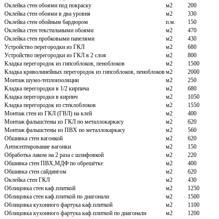
Оклейка стен обоями под покраску
м2
200
Оклейка стен обоями в два уровня
м2
330
Оклейка стен обойным бардюром
п.м.
150
Оклейка стен текстильными обоями
м2
470
Оклейка стен пробковыми панелями
м2
430
Устройство перегородки из ГКЛ
м2
680
Устройство перегородки из ГКЛ в 2 слоя
м2
800
Кладка перегородок из гипсоблоков, пеноблоков
м2
1500
Кладка криволинейных перегородок из гипсоблоков, пеноблоков
м2
2000
Монтаж шумо-теплоизоляции
м2
250
Кладка перегородки в 1/2 кирпича
м2
680
Кладка перегородки в кирпич
м2
1050
Кладка перегородок из стеклоблоков
м2
1550
Монтаж стен из ГКЛ (ГВЛ) на клей
м2
400
Монтаж фальшстены из ГКЛ по металлокаркасу
м2
620
Монтаж фальшстены из ПВХ по металлокаркасу
м2
560
Обшивка стен вагонкой
м2
620
Антисептирование вагонки
м2
150
Обработка лаком на 2 раза с шлифовкой
м2
220
Обшивка стен ПВХ,МДФ по обрешётке
м2
400
Обшивка стен сайдингом
м2
620
Оклейка стен ГКЛ
м2
430
Облицовка стен каф.плиткой
м2
1250
Облицовка стен каф.плиткой по диагонали
м2
1500
Облицовка кухонного фартука каф.плиткой
м2
1100
Облицовка кухонного фартука каф.плиткой по диагонали
м2
1200