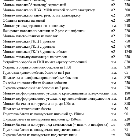
Монтаж потолка"Armstrong" зеркальный
м2
750
Монтаж потолка из ПВХ, МДФ панелей по металлокаркасу
м2
500
Монтаж потолка из алюм. реек по металлокаркасу
м2
500
Обшивка потолка вагонкой
м2
620
Монтаж уголка деревянного по потолку
п.м.
210
Лакировка потолка из вагонки на 2 раза с шлифовкой
м2
220
Монтаж клеевой плитки на потолок
м2
750
Монтаж потолка (ГКЛ) 1 уровень
м2
750
Монтаж потолка (ГКЛ) 2 уровень
м2
870
Монтаж потолка (ГКЛ) 3 уровень и более
м2
1240
Монтаж тепло-шумоизоляции на потолок
м2
250
Устройство короба из ГКЛ по мет.каркасу потолочный
п.м.
870
Устройство криволинейных боковин из ГКЛ
п.м.
930
Грунтовка криволинейных боковин на 1 раз
п.м.
65
Шпатлевка и шлифовка криволинейных боковин
п.м.
370
Оклейка криволинейных боковин обоями
п.м.
250
Окраска криволинейных боковин на 2 раза
п.м.
270
Монтаж перфорированного уголка по криволинейным поверхностям
п.м.
190
Монтаж перфорированного уголка по прямолинейным поверхностям
п.м.
150
Монтаж багета из полиуретана шир. до 150мм.
п.м.
350
Шпатлевка потолочного багета
п.м.
50
Грунтовка багета из полиуретана шириной до 150мм.
п.м.
90
Окраска багета из полиуретана шириной до 150мм.
п.м.
220
Монтаж багета из полиурет. под светильники (+ шпатл. и шлифовка)
шт.
680
Грунтовка багета из полиуретана под светильники
шт.
75
Окраска багета из полиуретана под светильники
шт.
200