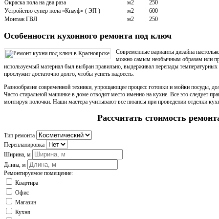
Окраска пола на два раза
м2
250
Устройство супер пола «Кнауф» ( ЭП )
м2
600
Монтаж ГВЛ
м2
250
Особенности кухонного ремонта под ключ
Современные варианты дизайна настолько
можно самым необычным образам или при
используемый материал был выбран правильно, выдерживал перепады температурных 
прослужит достаточно долго, чтобы успеть надоесть.
Разнообразие современной техники, упрощающее процесс готовки и мойки посуды, д
Часто стиральной машинке в доме отводят место именно на кухне. Все это следует пр
монтируя полочки. Наши мастера учитывают все нюансы при проведении отделки кух
Рассчитать стоимость ремонт
Тип ремонта
Перепланировка
Ширина, м
Длина, м
Ремонтируемое помещение:
Квартира
Офис
Магазин
Кухня