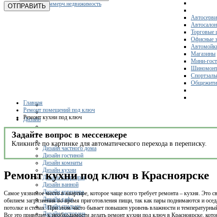
Коммерч.недвижимость
ОТПРАВИТЬ
Автосерви
Автосало
Торговые 
Офисные з
Автомойк
Магазины
Мини-гос
Шиномонт
Спортзал
Общежити
Главная
Ремонт помещений под ключ
Ремонт кухни под ключ
Дизайн
Задайте вопрос в мессенжере
Кликните по картинке для автоматического перехода в переписку.
Дизайн частного дома
Дизайн гостиной
Дизайн комнаты
Дизайн кухни
Ремонт кухни под ключ в Красноярске
Дизайн квартиры
Дизайн ванной
Дизайн коридора
Самое уязвимое место в квартире, которое чаще всего требует ремонта – кухня. Это св
Дизайн кафе
обилием загрязнения во время приготовления пищи, так как пары поднимаются и осед
Дизайн спальни
потолке и стенах. При этом часто бывает повышен уровень влажности и температурны
Дизайн ресторана
Все это приводит к необходимости делать ремонт кухни под ключ в Красноярске, кот