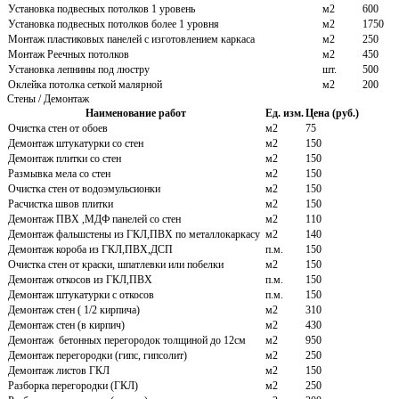
Установка подвесных потолков 1 уровень
м2
600
Установка подвесных потолков более 1 уровня
м2
1750
Монтаж пластиковых панелей с изготовлением каркаса
м2
250
Монтаж Реечных потолков
м2
450
Установка лепнины под люстру
шт.
500
Оклейка потолка сеткой малярной
м2
200
Стены / Демонтаж
Наименование работ
Ед. изм.
Цена (руб.)
Очистка стен от обоев
м2
75
Демонтаж штукатурки со стен
м2
150
Демонтаж плитки со стен
м2
150
Размывка мела со стен
м2
150
Очистка стен от водоэмульсионки
м2
150
Расчистка швов плитки
м2
150
Демонтаж ПВХ ,МДФ панелей со стен
м2
110
Демонтаж фальшстены из ГКЛ,ПВХ по металлокаркасу
м2
140
Демонтаж короба из ГКЛ,ПВХ,ДСП
п.м.
150
Очистка стен от краски, шпатлевки или побелки
м2
150
Демонтаж откосов из ГКЛ,ПВХ
п.м.
150
Демонтаж штукатурки с откосов
п.м.
150
Демонтаж стен ( 1/2 кирпича)
м2
310
Демонтаж стен (в кирпич)
м2
430
Демонтаж бетонных перегородок толщиной до 12см
м2
950
Демонтаж перегородки (гипс, гипсолит)
м2
250
Демонтаж листов ГКЛ
м2
150
Разборка перегородки (ГКЛ)
м2
250