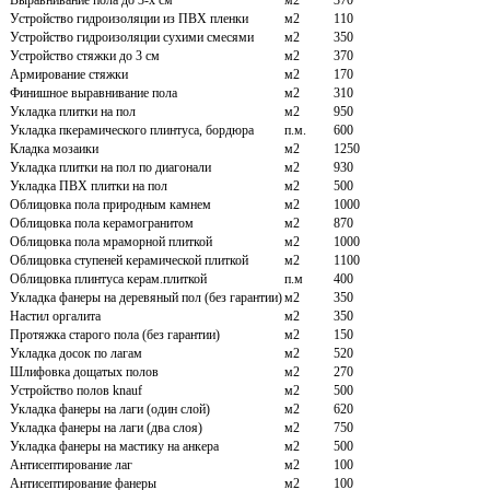
Выравнивание пола до 3-х см
м2
370
Устройство гидроизоляции из ПВХ пленки
м2
110
Устройство гидроизоляции сухими смесями
м2
350
Устройство стяжки до 3 см
м2
370
Армирование стяжки
м2
170
Финишное выравнивание пола
м2
310
Укладка плитки на пол
м2
950
Укладка пкерамического плинтуса, бордюра
п.м.
600
Кладка мозаики
м2
1250
Укладка плитки на пол по диагонали
м2
930
Укладка ПВХ плитки на пол
м2
500
Облицовка пола природным камнем
м2
1000
Облицовка пола керамогранитом
м2
870
Облицовка пола мраморной плиткой
м2
1000
Облицовка ступеней керамической плиткой
м2
1100
Облицовка плинтуса керам.плиткой
п.м
400
Укладка фанеры на деревяный пол (без гарантии)
м2
350
Настил оргалита
м2
350
Протяжка старого пола (без гарантии)
м2
150
Укладка досок по лагам
м2
520
Шлифовка дощатых полов
м2
270
Устройство полов knauf
м2
500
Укладка фанеры на лаги (один слой)
м2
620
Укладка фанеры на лаги (два слоя)
м2
750
Укладка фанеры на мастику на анкера
м2
500
Антисептирование лаг
м2
100
Антисептирование фанеры
м2
100