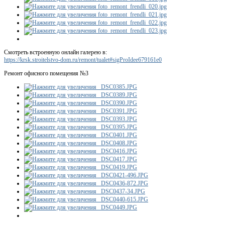
Смотреть встроенную онлайн галерею в:
https://krsk.stroitelstvo-dom.ru/remont/tualet#sigProIdee679161e0
Ремонт офисного помещения №3