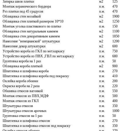
Затирка швов плитки
м2
125
Монтаж керамического бордюра
п.м.
470
Рез плитки под 45 градусов
п.м.
470
Облицовка стен мозайкой
м2
1900
Облицовка стен плиткой размером 10*10
м2
1250
Монтаж уголка пластикового по плитке
п.м.
150
Облицовка стен натуральным камнем
м2
1100
Облицовка стен декоративным камнем
м2
1850
Нанесение "венецианской" штукатурки
м2
1200
Нанесение декор.штукатурки
м2
600
Устройство короба из ГКЛ по мет.каркасу
п.м.
750
Устройство короба из ПВХ ,ГВЛ по мет.каркасу
п.м.
680
Грунтовка короба на 1 раз
п.м.
50
Облицовка короба плиткой
м2
900
Шпатлевка и шлифовка короба
п.м.
270
Шпатлевка и шлифовка короба под покраску
п.м.
410
Оклейка короба обоями
п.м.
200
Окраска короба на 2 раза
п.м.
220
Обшивка откосов вагонкой
п.м.
550
Монтаж откосов из ПВХ,МДФ
п.м.
500
Монтаж откосов из ГКЛ
п.м.
400
Штукатурка откосов
п.м.
350
Штукатурка откосов арочных
п.м.
1000
Грунтовка откосов на 1 раз
п.м.
50
Шпатлевка и шлифовка откосов
п.м.
270
Шпатлевка и шлифовка откосов под покраску
п.м.
350
Оклейка откосов обоями
п.м.
270