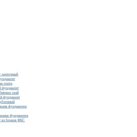
 ленточный
фундамент
я плита
й фундамент
бивных свай
й фундамент
убленный
яция фундамента
вание фундамента
 из блоков ФБС