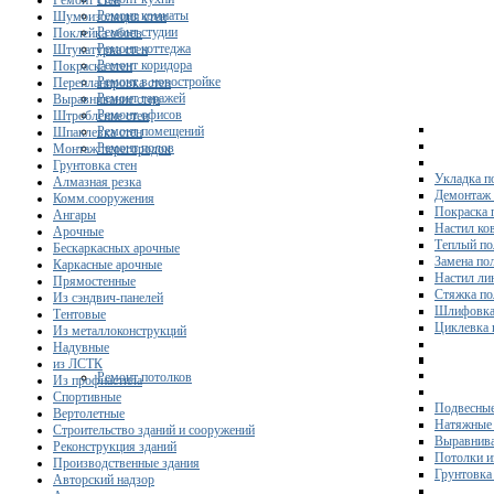
Ремонт стен
Ремонт комнаты
Шумоизоляция стен
Ремонт студии
Поклейка обоев
Ремонт коттеджа
Штукатурка стен
Ремонт коридора
Покраска стен
Ремонт в новостройке
Перепланировка стен
Ремонт гаражей
Выравнивание стен
Ремонт офисов
Штробление стен
Ремонт помещений
Шпаклевка стен
Ремонт полов
Монтаж перегородок
Грунтовка стен
Укладка п
Алмазная резка
Демонтаж 
Комм.сооружения
Покраска 
Ангары
Настил ко
Арочные
Теплый по
Бескаркасных арочные
Замена по
Каркасные арочные
Настил ли
Прямостенные
Стяжка по
Из сэндвич-панелей
Шлифовка
Тентовые
Циклевка 
Из металлоконструкций
Надувные
из ЛСТК
Ремонт потолков
Из профнастила
Спортивные
Подвесные
Вертолетные
Натяжные 
Строительство зданий и сооружений
Выравнива
Реконструкция зданий
Потолки и
Производственные здания
Грунтовка
Авторский надзор