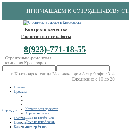
ПРИГЛАШАЕМ К СОТРУДНИЧЕСВУ С
Контроль качества
Гарантия на все работы
8(923)-771-18-55
Строительно-ремонтная
компания Красноярск
г. Красноярск, улица Маерчака, дом 8 стр 9 офис 314
Ежедневно с 10 до 20
Главная
Проекты
Каталог всех проектов
СтройДом
Каркасные дома
Дома из газобетона
Главная
Дома из пеноблоков
Проекты
Дома из бруса
Каталог всех проектов