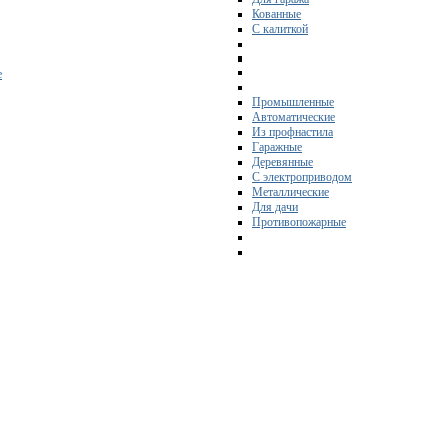
Кованные
С калиткой
е
Промышленные
Автоматические
Из профнастила
Гаражные
Деревянные
С электроприводом
Металлические
Для дачи
Противопожарные