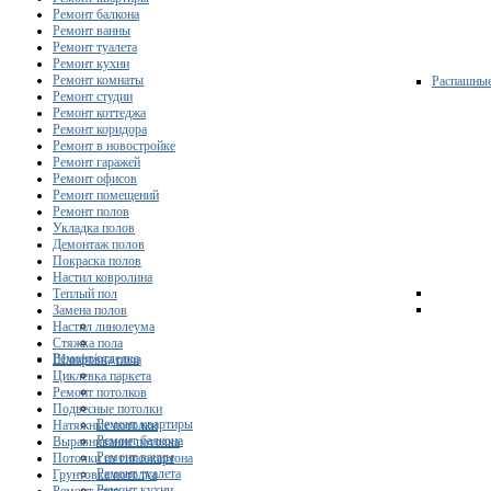
Ремонт балкона
Ремонт ванны
Ремонт туалета
Ремонт кухни
Ремонт комнаты
Распашны
Ремонт студии
Ремонт коттеджа
Ремонт коридора
Ремонт в новостройке
Ремонт гаражей
Ремонт офисов
Ремонт помещений
Ремонт полов
Укладка полов
Демонтаж полов
Покраска полов
Настил ковролина
Теплый пол
Замена полов
Настил линолеума
Стяжка пола
Ремонт/отделка
Шлифовка пола
Циклевка паркета
Ремонт потолков
Подвесные потолки
Ремонт квартиры
Натяжные потолки
Ремонт балкона
Выравнивание потолка
Ремонт ванны
Потолки из гипсокартона
Ремонт туалета
Грунтовка потолка
Ремонт кухни