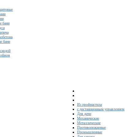
щитовые
бани
ани
е бани
уса
ирпича
зобетона
е бани
нсардой
ссейном
Из профнастила
с дистанционным управлением
Для дачи
Механические
Металлические
Противопожарные
Промышленные
Для гаража