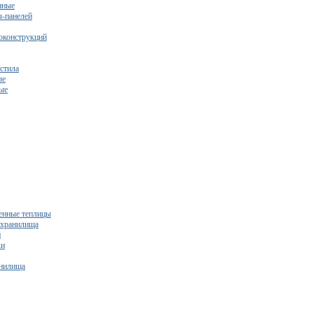
нные
ч-панелей
оконструкций
стила
ые
ые
нные теплицы
ехранилища
и
ки
нилища
бесплатный расчет сметы исходя из вашего бюджета!