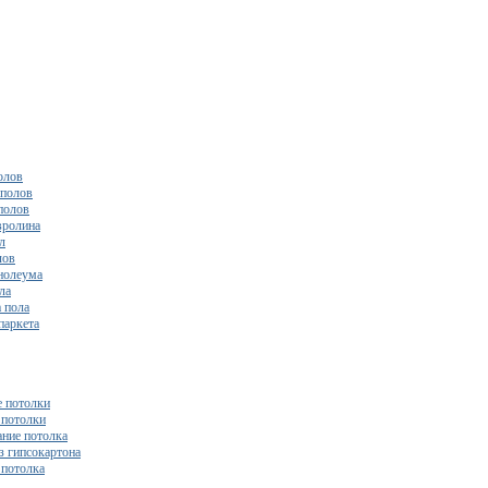
олов
полов
полов
вролина
л
лов
нолеума
ла
 пола
паркета
 потолки
потолки
ние потолка
з гипсокартона
 потолка