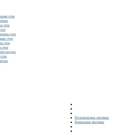
яция стен
обоев
а стен
стен
ровка стен
ние стен
е стен
 стен
регородок
 стен
резка
Бескаркасных арочные
Каркасные арочные