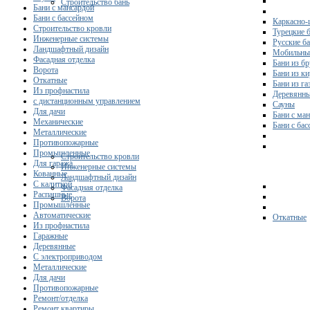
Строительство бань
Бани с мансардой
Бани с бассейном
Каркасно-
Строительство кровли
Турецкие 
Инженерные системы
Русские б
Ландшафтный дизайн
Мобильны
Фасадная отделка
Бани из бр
Ворота
Бани из к
Откатные
Бани из га
Из профнастила
Деревянны
с дистанционным управлением
Сауны
Для дачи
Бани с ма
Механические
Бани с ба
Металлические
Противопожарные
Промышленные
Строительство кровли
Для гаража
Инженерные системы
Кованные
Ландшафтный дизайн
С калиткой
Фасадная отделка
Распашные
Ворота
Промышленные
Автоматические
Откатные
Из профнастила
Гаражные
Деревянные
С электроприводом
Металлические
Для дачи
Противопожарные
Ремонт/отделка
Ремонт квартиры