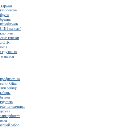
 гаражи
газобетона
 бруса
 бревна
 пеноблоков
 СИП-панелей
 кирпича
ские гаражи
з ЛСТК
полы
я грузовых
2 машины
 профнастила
сетки Gitter
етки рабица
заборы
 бетона
 кирпича
метал.штакетника
 дерева
поликарбоната
камня
варной забор