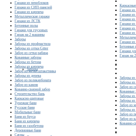
Гаражи из пеноблоков
Каркасные
Гаражи из СИП-панелей
Гаражи из 
Гаражи из кирпича
Гаражи из
Металлические гаражи
Гаражи из
Гаражи из ЛСТК
Гаражи из
Бетонные полы
Гаражи из
Гаражи для грузовых
Гаражи из
Гараж на 2 машины
Металличе
Заборы
Гаражи и
Заборы из профнастила
Бетонные 
Заборы из сетки Gitter
Гаражи дл
Забор из сетки рабица
Гараж на 
Кованные заборы
Заборы из бетона
Заборы из кирпича
Заборы
Забор из метал.штакетника
Заборы из дерева
Заборы из
Забор из поликарбоната
Заборы из 
Забор из камня
Забор из с
Кованно-сварной забор
Кованные 
Строительство бань
Заборы из
Каркасно-щитовые
Заборы из
Турецкие бани
Забор из 
Русские бани
Заборы из
Мобильные бани
Забор из 
Бани из бруса
Забор из 
Бани из кирпича
Кованно-с
Бани из газобетона
Деревянные бани
Сауны