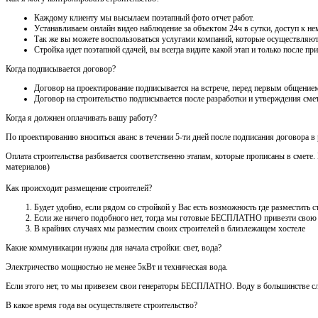
Каждому клиенту мы высылаем поэтапный фото отчет работ.
Устанавливаем онлайн видео наблюдение за объектом 24ч в сутки, доступ к нем
Так же вы можете воспользоваться услугами компаний, которые осуществляют
Стройка идет поэтапной сдачей, вы всегда видите какой этап и только после 
Когда подписывается договор?
Договор на проектирование подписывается на встрече, перед первым общением
Договор на строительство подписывается после разработки и утверждения сме
Когда я должнен оплачивать вашу работу?
По проектированию вноситься аванс в течении 5-ти дней после подписания договора в
Оплата строительства разбивается соответственно этапам, которые прописаны в смете
материалов)
Как происходит размещение строителей?
Будет удобно, если рядом со стройкой у Вас есть возможность где разместить
Если же ничего подобного нет, тогда мы готовые БЕСПЛАТНО привезти свою
В крайних случаях мы разместим своих строителей в близлежащем хостеле
Какие коммуникации нужны для начала стройки: свет, вода?
Электричество мощностью не менее 5кВт и техническая вода.
Если этого нет, то мы привезем свои генераторы БЕСПЛАТНО. Воду в большинстве сл
В какое время года вы осуществляете строительство?