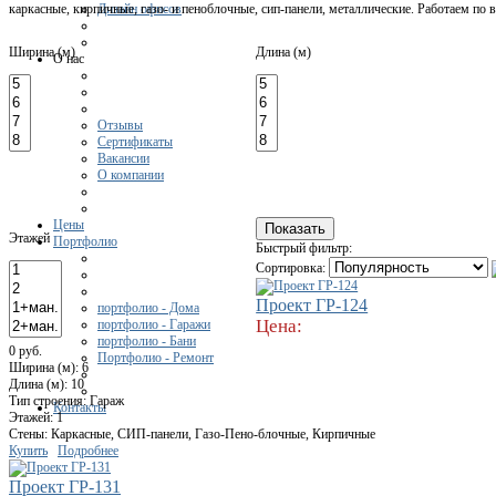
Дизайн офисов
каркасные, кирпичные, газо- и пеноблочные, сип-панели, металлические. Работаем по
Ширина (м)
Длина (м)
О нас
Отзывы
Сертификаты
Вакансии
О компании
Цены
Этажей
Портфолио
Быстрый фильтр:
Сортировка:
Проект ГР-124
портфолио - Дома
Цена:
портфолио - Гаражи
портфолио - Бани
0 руб.
Портфолио - Ремонт
Ширина (м): 6
Длина (м): 10
Тип строения: Гараж
Контакты
Этажей: 1
Стены: Каркасные, СИП-панели, Газо-Пено-блочные, Кирпичные
Купить
Подробнее
Проект ГР-131