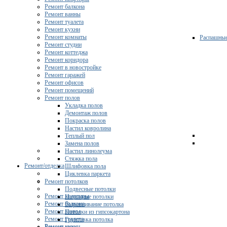
Ремонт балкона
Ремонт ванны
Ремонт туалета
Ремонт кухни
Ремонт комнаты
Распашны
Ремонт студии
Ремонт коттеджа
Ремонт коридора
Ремонт в новостройке
Ремонт гаражей
Ремонт офисов
Ремонт помещений
Ремонт полов
Укладка полов
Демонтаж полов
Покраска полов
Настил ковролина
Теплый пол
Замена полов
Настил линолеума
Стяжка пола
Ремонт/отделка
Шлифовка пола
Циклевка паркета
Ремонт потолков
Подвесные потолки
Ремонт квартиры
Натяжные потолки
Ремонт балкона
Выравнивание потолка
Ремонт ванны
Потолки из гипсокартона
Ремонт туалета
Грунтовка потолка
Ремонт кухни