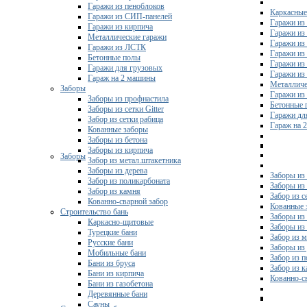
Гаражи из пеноблоков
Каркасные
Гаражи из СИП-панелей
Гаражи из 
Гаражи из кирпича
Гаражи из
Металлические гаражи
Гаражи из
Гаражи из ЛСТК
Гаражи из
Бетонные полы
Гаражи из
Гаражи для грузовых
Гаражи из
Гараж на 2 машины
Металличе
Заборы
Гаражи и
Заборы из профнастила
Бетонные 
Заборы из сетки Gitter
Гаражи дл
Забор из сетки рабица
Гараж на 
Кованные заборы
Заборы из бетона
Заборы из кирпича
Заборы
Забор из метал.штакетника
Заборы из дерева
Заборы из
Забор из поликарбоната
Заборы из 
Забор из камня
Забор из с
Кованно-сварной забор
Кованные 
Строительство бань
Заборы из
Каркасно-щитовые
Заборы из
Турецкие бани
Забор из 
Русские бани
Заборы из
Мобильные бани
Забор из 
Бани из бруса
Забор из 
Бани из кирпича
Кованно-с
Бани из газобетона
Деревянные бани
Сауны