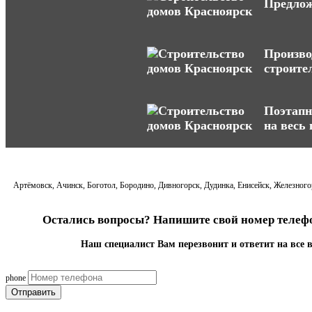
Предлож
Произво
строите
Поэтапн
на весь
Артёмовск, Ачинск, Боготол, Бородино, Дивногорск, Дудинка, Енисейск, Железногор
Остались вопросы? Напишите свой номер телефо
Наш специалист Вам перезвонит и ответит на все 
phone
Отправить