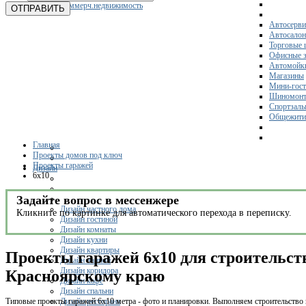
Коммерч.недвижимость
ОТПРАВИТЬ
Автосерви
Автосало
Торговые 
Офисные з
Автомойк
Магазины
Мини-гос
Шиномонт
Спортзал
Общежити
Главная
Проекты домов под ключ
Проекты гаражей
Дизайн
6x10
Задайте вопрос в мессенжере
Дизайн частного дома
Кликните по картинке для автоматического перехода в переписку.
Дизайн гостиной
Дизайн комнаты
Дизайн кухни
Дизайн квартиры
Проекты гаражей 6х10 для строительст
Дизайн ванной
Дизайн коридора
Красноярскому краю
Дизайн кафе
Дизайн спальни
Дизайн ресторана
Типовые проекты гаражей 6х10 метра - фото и планировки. Выполняем строительство 