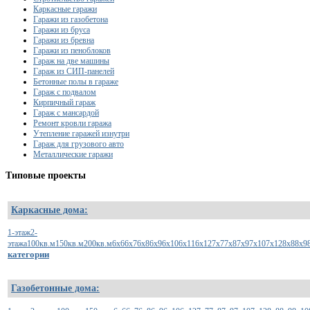
Каркасные гаражи
Гаражи из газобетона
Гаражи из бруса
Гаражи из бревна
Гаражи из пеноблоков
Гараж на две машины
Гараж из СИП-панелей
Бетонные полы в гараже
Гараж с подвалом
Кирпичный гараж
Гараж с мансардой
Ремонт кровли гаража
Утепление гаражей изнутри
Гараж для грузового авто
Металлические гаражи
Типовые
проекты
Каркасные дома:
1-этаж
2-
этажа
100кв.м
150кв.м
200кв.м
6х6
6х7
6х8
6х9
6х10
6х11
6х12
7х7
7х8
7х9
7х10
7х12
8х8
8х9
категории
Газобетонные дома: