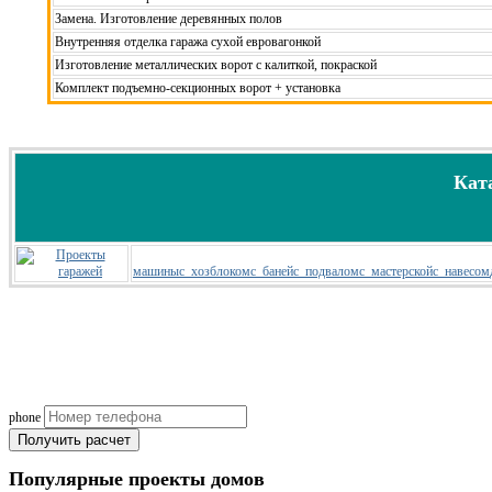
Замена. Изготовление деревянных полов
Внутренняя отделка гаража сухой евровагонкой
Изготовление металлических ворот с калиткой, покраской
Комплект подъемно-секционных ворот + установка
Кат
машины
с_хозблоком
с_баней
с_подвалом
с_мастерской
с_навесом
Рассчитаем смету исходя из вашего б
(подберем оптимальные м
phone
Получить расчет
Популярные
проекты домов