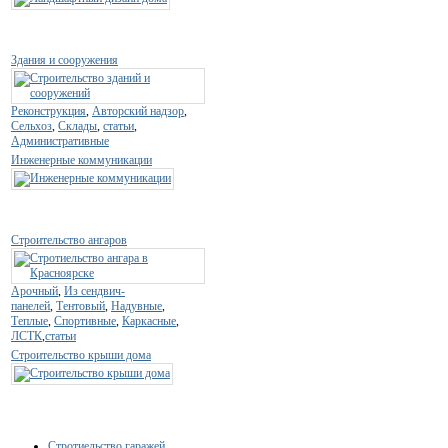
Здания и сооружения
Реконструкция
,
Авторский надзор
,
Сельхоз
,
Склады
,
статьи
,
Административные
Инженерные коммуникации
Строительство ангаров
Арочный
,
Из сендвич-
панелей
,
Тентовый
,
Надувные
,
Теплые
,
Спортивные
,
Каркасные
,
ЛСТК
,
статьи
Строительство крыши дома
Стротиельство гаражей