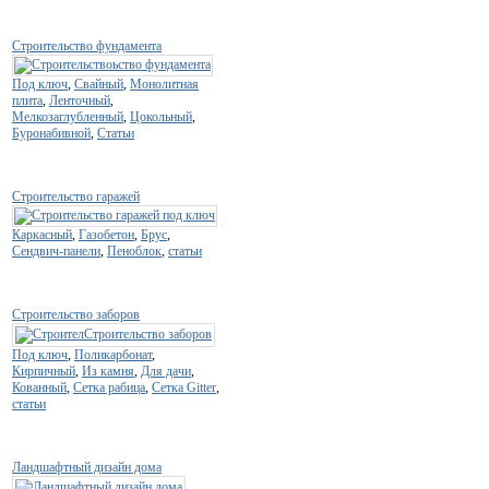
Строительство фундамента
Под ключ
,
Свайный
,
Монолитная
плита
,
Ленточный
,
Мелкозаглубленный
,
Цокольный
,
Буронабивной
,
Статьи
Строительство гаражей
Каркасный
,
Газобетон
,
Брус
,
Сендвич-панели
,
Пеноблок
,
статьи
Строительство заборов
Под ключ
,
Поликарбонат
,
Кирпичный
,
Из камня
,
Для дачи
,
Кованный
,
Сетка рабица
,
Сетка Gitter
,
статьи
Ландшафтный дизайн дома