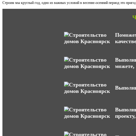
Строим мы круглый год, одно из важных условий в весенне-осенний период это пригод
Ч
Поможем
качеств
Выполни
можете,
Выполни
Выполни
проекту,